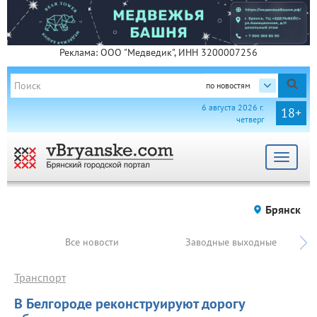
Реклама: ООО "Медведик", ИНН 3200007256
по новостям
6 августа 2026 г.
18+
четверг
Toggle
navigat
Брянск
Все новости
Заводные выходные
Транспорт
В Белгороде реконструируют дорогу