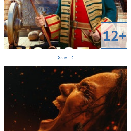
12+
Холоп 3