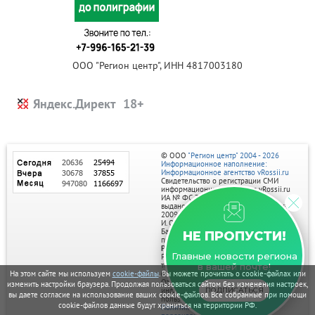
ООО "Регион центр", ИНН 4817003180
Яндекс.Директ
© ООО
"Регион центр" 2004 - 2026
Информационное наполнение:
Информационное агентство vRossii.ru
Свидетельство о регистрации СМИ
информационного агентства vRossii.ru
ИА № ФС 77‑35502
выдано РОСКОМНАДЗОРом 04 марта
2009г.
И. О. Главного редактора Нарыков А. Н.
Баннеры на портале размещаются на
НЕ ПРОПУСТИ!
правах рекламы.
Реклама на портале:
Главные новости региона
Рекламное агентство "Умный маркетинг"
тел. 7-910-267-70-40,
в вашей почте!
email: umnyy.marketing@yandex.ru
На этом сайте мы используем
cookie-файлы
. Вы можете прочитать о cookie-файлах или
Отдельные публикации могут содержать
изменить настройки браузера. Продолжая пользоваться сайтом без изменения настроек,
информацию, не предназначенную для
ПОДПИСАТЬСЯ
вы даете согласие на использование ваших cookie-файлов. Все собранные при помощи
пользователей до 18 лет.
cookie-файлов данные будут храниться на территории РФ.
Политика в отношении обработки