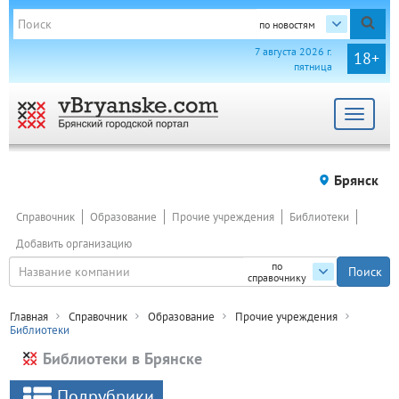
по новостям
7 августа 2026 г.
18+
пятница
Toggle
navigat
Брянск
Справочник
Образование
Прочие учреждения
Библиотеки
Добавить организацию
по
справочнику
Главная
Справочник
Образование
Прочие учреждения
Библиотеки
Библиотеки в Брянске
Подрубрики