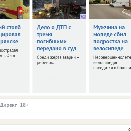
й столб
Дело о ДТП с
Мужчина на
цировал
тремя
мопеде сбил
Брянске
погибшими
подростка на
передано в суд
велосипеде
пострадал
ст. Он в
Среди жертв аварии –
Несовершеннолетн
ребенок.
велосипедист
находится в больни
.Директ
©