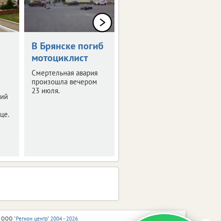
В Брянске погиб
ВАЗ на
мотоциклист
встречной
влетел в «Опель»
Смертельная авария
произошла вечером
Водитель не выжил.
23 июля.
ий
це.
 ООО
"Регион центр" 2004 - 2026