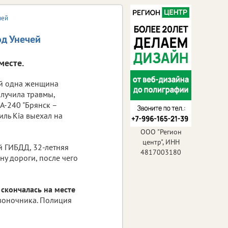
чей
од Унечей
месте.
ой одна женщина
олучила травмы,
А-240 "Брянск –
ль Kia выехал на
ООО "Регион
центр", ИНН
й ГИБДД, 32-летняя
4817003180
ну дороги, после чего
 скончалась на месте
звоночника. Полиция