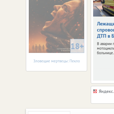
Лежащи
спрово
ДТП в 
18+
В аварии 
мотоцикли
больнице.
Зловещие мертвецы: Пекло
Яндекс