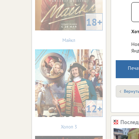
18+
Хот
Майкл
Нов
Янд
Печа
Вернуть
12+
Послед
Холоп 3