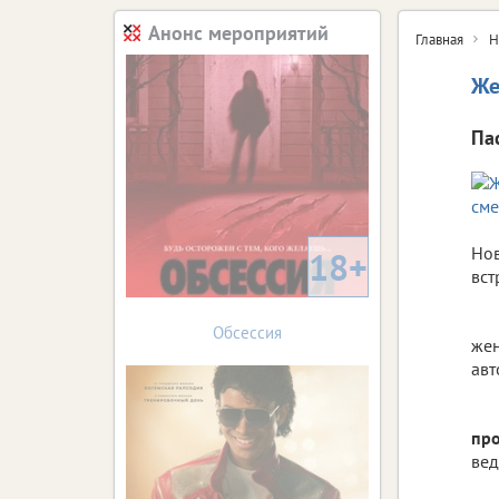
Анонс мероприятий
Главная
Н
Же
Па
Нов
18+
вст
Обсессия
жен
авт
пр
вед