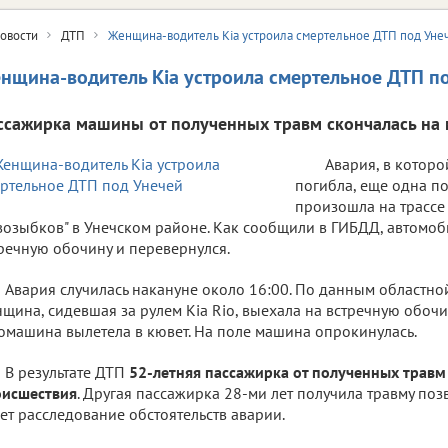
овости
ДТП
Женщина-водитель Kia устроила смертельное ДТП под Уне
нщина-водитель Kia устроила смертельное ДТП п
ссажирка машины от полученных травм скончалась на 
Авария, в котор
погибла, еще одна п
произошла на трассе 
озыбков" в Унечском районе. Как сообщили в ГИБДД, автомоби
речную обочину и перевернулся.
Авария случилась накануне около 16:00. По данным областно
щина, сидевшая за рулем Kia Rio, выехала на встречную обочи
омашина вылетела в кювет. На поле машина опрокинулась.
В результате ДТП
52-летняя пассажирка от полученных травм
оисшествия
. Другая пассажирка 28-ми лет получила травму по
ет расследование обстоятельств аварии.