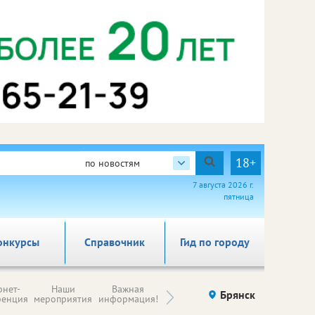
18+
по новостям
7 августа 2026 г.
пятница
онкурсы
Справочник
Гид по городу
Н
рнет-
Наши
Важная
Происшествия
Брянск
Здоровье
комп
ренция
мероприятия
информация!
п
ре