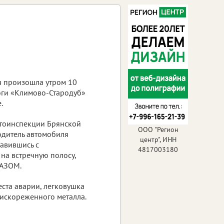
я произошла утром 10
оги «Климово-Стародуб»
.
тоинспекции Брянской
ООО "Регион
одитель автомобиля
центр", ИНН
равившись с
4817003180
на встречную полосу,
МАЗОМ.
еста аварии, легковушка
 искореженного металла.