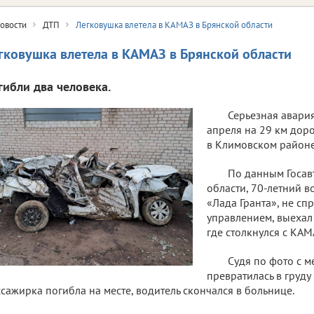
овости
ДТП
Легковушка влетела в КАМАЗ в Брянской области
гковушка влетела в КАМАЗ в Брянской области
гибли два человека.
Серьезная авари
апреля на 29 км дор
в Климовском районе
По данным Госав
области, 70-летний в
«Лада Гранта», не сп
управлением, выехал 
где столкнулся с КА
Судя по фото с м
превратилась в груду
сажирка погибла на месте, водитель скончался в больнице.