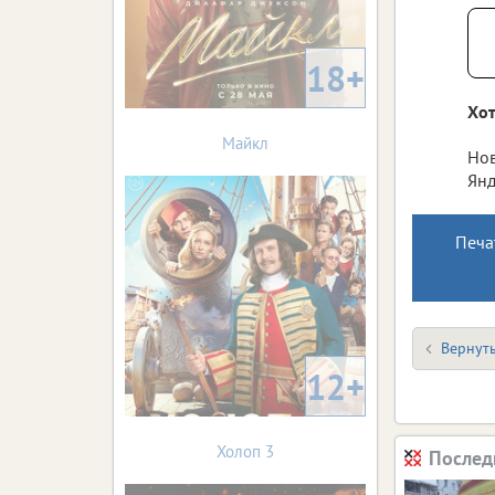
18+
Хот
Майкл
Нов
Янд
Печа
Вернуть
12+
Холоп 3
Послед