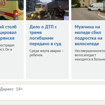
й столб
Дело о ДТП с
Мужчина на
цировал
тремя
мопеде сбил
Брянске
погибшими
подростка на
передано в суд
велосипеде
пострадал
ст. Он в
Среди жертв аварии –
Несовершеннолетн
ребенок.
велосипедист
находится в больни
.Директ