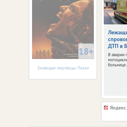
Лежащи
спрово
ДТП в 
18+
В аварии 
мотоцикли
больнице.
Зловещие мертвецы: Пекло
Яндекс