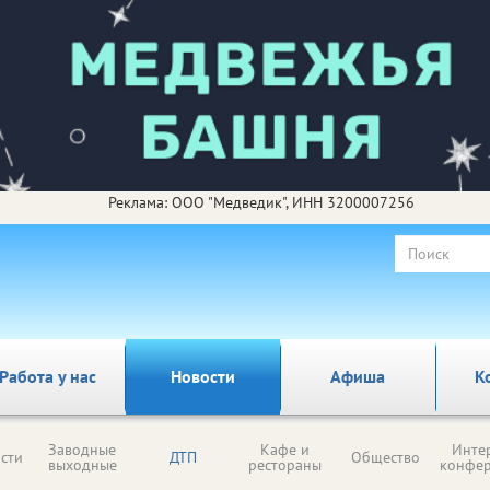
Реклама: ООО "Медведик", ИНН 3200007256
Работа у нас
Новости
Афиша
К
Заводные
Кафе и
Инте
сти
ДТП
Общество
выходные
рестораны
конфе