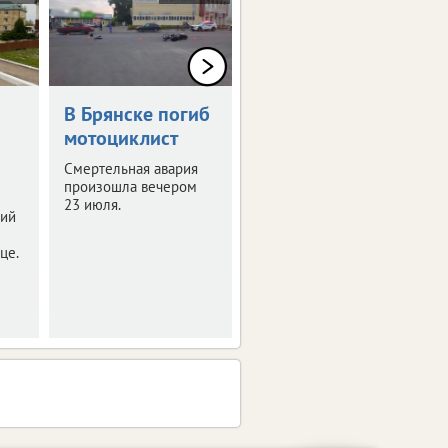
В Брянске погиб
ВАЗ на
мотоциклист
встречной
влетел в «Опель»
Смертельная авария
произошла вечером
Водитель не выжил.
23 июля.
ий
це.