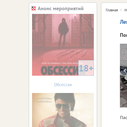
Анонс мероприятий
Главная
Н
Ле
По
18+
Обсессия
Пас