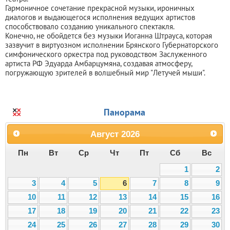
Гармоничное сочетание прекрасной музыки, ироничных
диалогов и выдающегося исполнения ведущих артистов
способствовало созданию уникального спектакля.
Конечно, не обойдется без музыки Иоганна Штрауса, которая
зазвучит в виртуозном исполнении Брянского Губернаторского
симфонического оркестра под руководством Заслуженного
артиста РФ Эдуарда Амбарцумяна, создавая атмосферу,
погружающую зрителей в волшебный мир "Летучей мыши".
Панорама
Август
2026
Пн
Вт
Ср
Чт
Пт
Сб
Вс
1
2
3
4
5
6
7
8
9
10
11
12
13
14
15
16
17
18
19
20
21
22
23
24
25
26
27
28
29
30