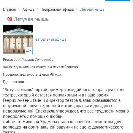
Главная
Афиша
Театральная афиша
Летучая мышь
Летучая мышь
Театральная афиша
12+
Режиссер:
Рената Сотириади
Жанр:
Музыкальная комедия в двух действиях
Продолжительность:
2 часа 40 мин.
Где проходит:
"Летучая мышь" - яркий пример комедийного жанра в русском
театре, который остается популярным и в наше время.
Генрих Айзенштайн и директор театра Фальк оказываются в
остроумной ловушке, полной интриг, вранья и досадных
недоразумений. Спектакль утверждает, что все трудности можно
преодолеть с помощью любви.
Либретто Николая Эрдмана стало ключевым элементом для
воплощения оригинальной задумки на сцене драматического
театра.