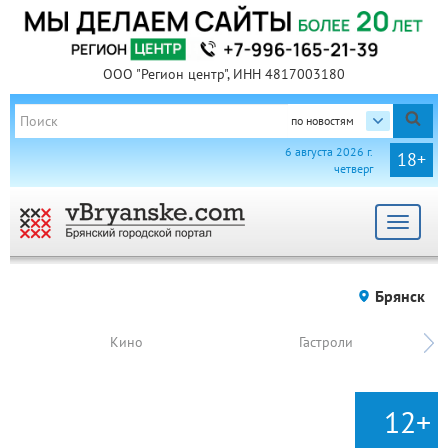
ООО "Регион центр", ИНН 4817003180
по новостям
6 августа 2026 г.
18+
четверг
Toggle
navigat
Брянск
Кино
Гастроли
12+