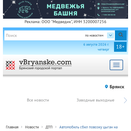
Реклама: ООО "Медведик", ИНН 3200007256
по новостям
6 августа 2026 г.
18+
четверг
Toggle
navigat
Брянск
Все новости
Заводные выходные
Главная
Новости
ДТП
Автомобиль сбил повозку цыган на