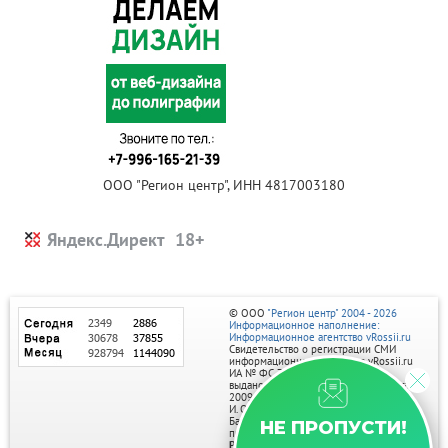
ООО "Регион центр", ИНН 4817003180
Яндекс.Директ
© ООО
"Регион центр" 2004 - 2026
Информационное наполнение:
Информационное агентство vRossii.ru
Свидетельство о регистрации СМИ
информационного агентства vRossii.ru
ИА № ФС 77‑35502
выдано РОСКОМНАДЗОРом 04 марта
2009г.
И. О. Главного редактора Нарыков А. Н.
Баннеры на портале размещаются на
НЕ ПРОПУСТИ!
правах рекламы.
Реклама на портале: