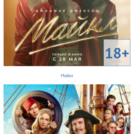
18+
Майкл