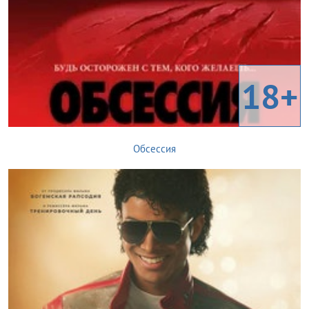
18+
Обсессия