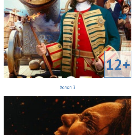
12+
Холоп 3