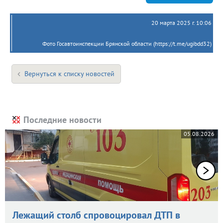
20 марта 2025 г. 10:06
Фото Госавтоинспекции Брянской области (https://t.me/ugibdd32)
Вернуться к списку новостей
Последние новости
05.08.2026
Лежащий столб спровоцировал ДТП в