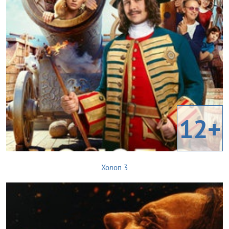
12+
Холоп 3