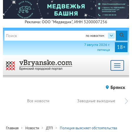
Реклама: ООО "Медведик", ИНН 3200007256
по новостям
7 августа 2026 г.
18+
пятница
Toggle
navigat
Брянск
Все новости
Заводные выходные
Главная
Новости
ДТП
Полиция выясняет обстоятельства