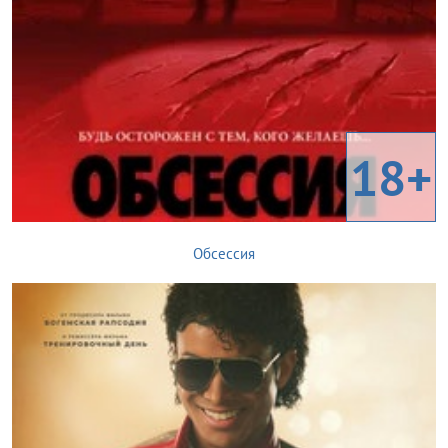
18+
Обсессия