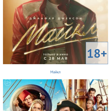
18+
Майкл