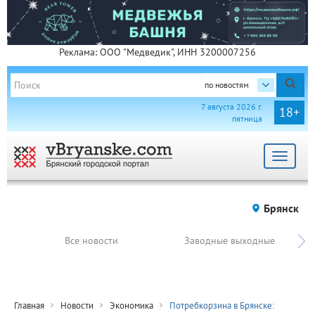
Реклама: ООО "Медведик", ИНН 3200007256
по новостям
7 августа 2026 г.
18+
пятница
Toggle
navigat
Брянск
Все новости
Заводные выходные
Главная
Новости
Экономика
Потребкорзина в Брянске: