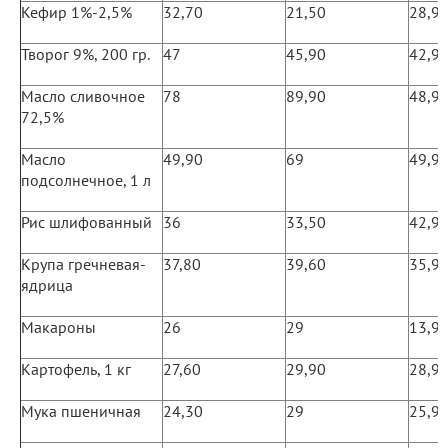
Кефир 1%-2,5%
32,70
21,50
28,9
Творог 9%, 200 гр.
47
45,90
42,9
Масло сливочное
78
89,90
48,9
72,5%
Масло
49,90
69
49,9
подсолнечное, 1 л
Рис шлифованный
36
33,50
42,9
Крупа гречневая-
37,80
39,60
35,9
ядрица
Макароны
26
29
13,9
Картофель, 1 кг
27,60
29,90
28,9
Мука пшеничная
24,30
29
25,9