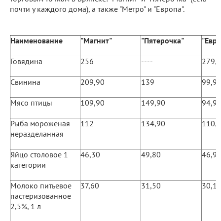
почти у каждого дома), а также "Метро" и "Европа".
Наименование
"Магнит"
"Пятерочка"
"Евр
Говядина
256
----
279,
Свинина
209,90
139
99,9
Мясо птицы
109,90
149,90
94,9
Рыба мороженая
112
134,90
110,
неразделанная
Яйцо столовое 1
46,30
49,80
46,9
категории
Молоко питьевое
37,60
31,50
30,1
пастеризованное
2,5%, 1 л