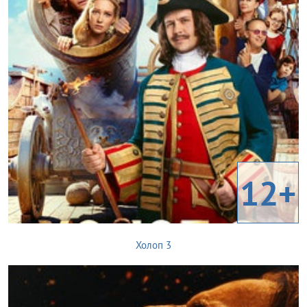
12+
Холоп 3