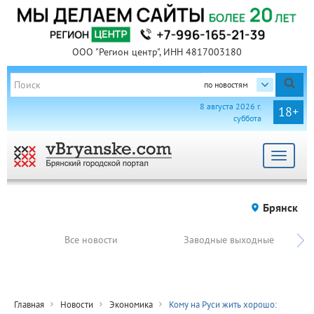
ООО "Регион центр", ИНН 4817003180
по новостям
8 августа 2026 г.
18+
суббота
Toggle
navigat
Брянск
Все новости
Заводные выходные
Главная
Новости
Экономика
Кому на Руси жить хорошо: