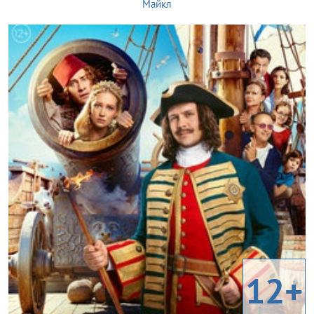
Майкл
12+