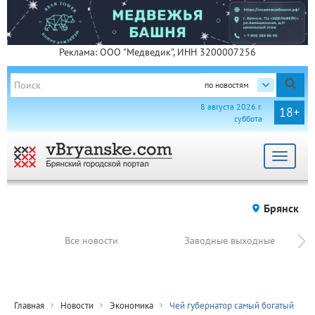
Реклама: ООО "Медведик", ИНН 3200007256
по новостям
8 августа 2026 г.
18+
суббота
Toggle
navigat
Брянск
Все новости
Заводные выходные
Главная
Новости
Экономика
Чей губернатор самый богатый