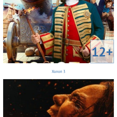
12+
Холоп 3