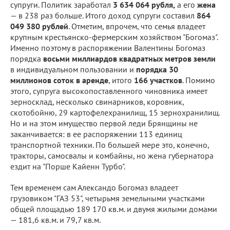
супруги. Политик заработал
3 634 064 рубля,
а его
жена
— в 238 раз больше. Итого доход супруги составил
864
049 380 рублей
. Отметим, впрочем, что семья владеет
крупным крестьянско-фермерским хозяйством "Богомаз".
Именно поэтому в распоряжении Валентины Богомаз
порядка
восьми миллиардов квадратных метров земли
в индивидуальном пользовании и
порядка 30
миллионов соток в аренде
, итого
166 участков
. Помимо
этого, супруга высокопоставленного чиновника имеет
зерносклад, несколько свинарников, коровник,
скотобойню, 29 картофелехранилищ, 15 зернохранилищ.
Но и на этом имущество первой леди Брянщины не
заканчивается: в ее распоряжении 113 единиц
транспортной техники. По большей мере это, конечно,
тракторы, самосвалы и комбайны, но жена губернатора
ездит на "Порше Кайенн Турбо".
Тем временем сам Александо Богомаз владеет
грузовиком "ГАЗ 53", четырьмя земельными участками
общей площадью 189 170 кв.м. и двумя жилыми домами
— 181,6 кв.м. и 79,7 кв.м.