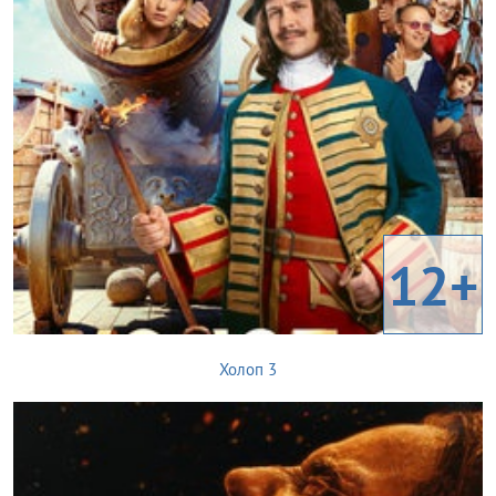
12+
Холоп 3