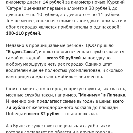
километр днем и 14 рублей за километр ночью. Курский
"Сатурн" оценивает первый километр в 30 рублей, до
девятого — по 10 рублей, а с девятого — по 11 рублей.
Тем не менее, конечная стоимость поездки в этом такси в
обоих городах является приблизительно одинаковой:
100-110 рублей.
Недавно в провинциальные регионы ЦФО пришло
"Яндекс.Такси"
, и пока новоиспеченная служба является
самой выгодной —
всего 90 рублей
за поездку по
любому маршруту в четырех городах. Однако штат
водителей еще не полностью укомплектован, и сколько
вам придется ждать автомобиль — неизвестно.
Стоит отметить, что в городах присутствуют и, так сказать,
местные службы такси, например,
"Минимум" в Липецке
.
И именно они предлагают самые выгодные цены:
всего
73 рубля
от железнодорожного вокзала до площади
Победы и
всего 82 рубля
— от автовокзала.
А в Брянске существует специальная служба такси,
которая доставляет по области и в другие города -