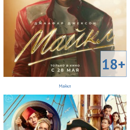
18+
Майкл