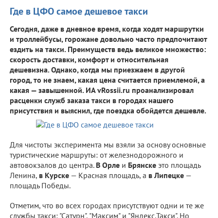
Где в ЦФО самое дешевое такси
Сегодня, даже в дневное время, когда ходят маршрутки
и троллейбусы, горожане довольно часто предпочитают
ездить на такси. Преимуществ ведь великое множество:
скорость доставки, комфорт и относительная
дешевизна. Однако, когда мы приезжаем в другой
город, то не знаем, какая цена считается приемлемой, а
какая — завышенной. ИА vRossii.ru проанализировал
расценки служб заказа такси в городах нашего
присутствия и выяснил, где поездка обойдется дешевле.
Для чистоты эксперимента мы взяли за основу основные
туристические маршруты: от железнодорожного и
автовокзалов до центра.
В Орле
и
Брянске
это площадь
Ленина,
в Курске
— Красная площадь, а
в Липецке
—
площадь Победы.
Отметим, что во всех городах присутствуют одни и те же
службы такси: "Сатурн", "Максим" и "Яндекс.Такси". Но