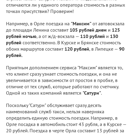
отличаются ли у единого оператора стоимость в разных
точках присутствия? Проверим!
Например, в Орле поездка на
"Максим"
от автовокзала
до площади Ленина составит
105 рублей днем
и
125
рублей ночью
, а от ж/д-вокзала —
110 рублей
и
130
рублей
соответственно. В Курске и Брянске стоимость
обоих маршрутов составит
120 рублей
, в Липецке —
90
рублей.
Приятным дополнением сервиса "Максим" является то,
что клиент сразу узнает стоимость поездки, и она не
увеличивается в зависимости от простоя в пробке, в
отличие от тех служб, которые работают по счетчику.
Одной из таких компаний является
"Сатурн"
.
Поскольку "Сатурн" обслуживает сразу десять
наименований служб такси, нельзя наверняка
определить единую стоимость поездки. Например,
в
Орле посадка в автомобиль стоит 43 рубля, а в Курске —
20 рублей. Поездка в черте Орла составит 13 рублей за