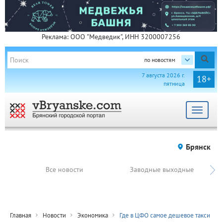
Реклама: ООО "Медведик", ИНН 3200007256
по новостям
7 августа 2026 г.
18+
пятница
Toggle
navigat
Брянск
Все новости
Заводные выходные
Главная
Новости
Экономика
Где в ЦФО самое дешевое такси