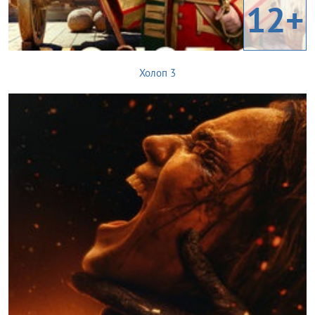
12+
Холоп 3