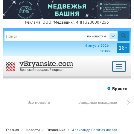
Реклама: ООО "Медведик", ИНН 3200007256
по новостям
6 августа 2026 г.
18+
четверг
Toggle
navigat
Брянск
Все новости
Заводные выходные
Главная
Новости
Экономика
Александр Богомаз назвал