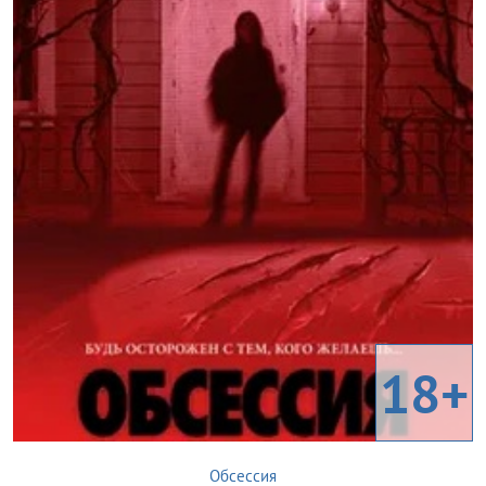
18+
Обсессия