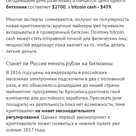
сегодняшний день разительно отличается: цена одного
биткоина
составляет
$2700
, а
bitcoin cash - $439.
Многие эксперты сомневаются, получит ли популярность
новая криптовалюта: крупные майнеры уже привыкли
вкладываться в проверенный биткоин. Поэтому bitcoin
cash может стать отправной точкой для физических лиц:
мощностей видеокарт пока хватает на то, чтобы делать
легкие деньги.
Станет ли Россия менять рубли на биткоины
В 2016 году цены на видеокарты в российских
магазинах электроники подскочили в два с половиной
раза, и это объяснялось дошедшим до нашей страны
майнингом: программисты бросились разгонять свой
компьютер для достойного заработка. Пресекать (или
поощрять) их деятельность пока нет возможности, тема
криптовалют
не имеет законодательного
регулирования.
Однако первый законопроект о
криптовалюте может появиться в нижней палате уже
осенью 2017 года.