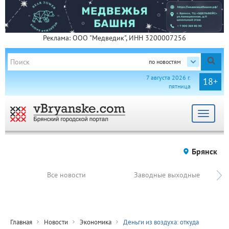
Реклама: ООО "Медведик", ИНН 3200007256
по новостям
7 августа 2026 г.
18+
пятница
Toggle
navigat
Брянск
Все новости
Заводные выходные
Главная
Новости
Экономика
Деньги из воздуха: откуда