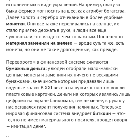
исполненным в виде украшений. Например, плату за
быка фермер мог носить на шее, как атрибут богатства.
Далее золото и серебро отчеканили в более удобные
монетки.
Они все также переливались на солнце, их
стало приятно держать в руке, и люди все еще
чувствовали, что владеют чем-то важным. Постепенно
материал заменили на железо
— вроде суть та же, есть
монеты, но они не такие драгоценные, как прежде.
Переворотом в финансовой системе считаются
бумажные деньги:
у людей отобрали мало-мальски
ценные монеты и заменили их ничего не весящими
бумажками, значимость которым придавали лишь
водяные знаки. В XXI веке в нашу жизнь плотно вошли
пластиковые карточки, деньги на которых являлись лишь
цифрами на экране банкомата, тем не менее, в руках у
нас оставался гарант получения наличных. Теперь же
мировая финансовая система внедряет
биткоин
— что-
то, что не имеет материального носителя, проще говоря
— имитация денег.