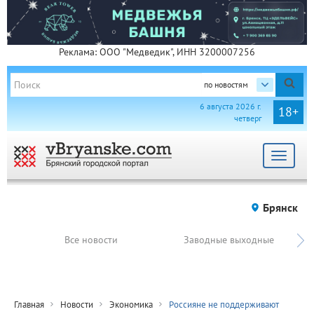
Реклама: ООО "Медведик", ИНН 3200007256
по новостям
6 августа 2026 г.
18+
четверг
Toggle
navigat
Брянск
Все новости
Заводные выходные
Главная
Новости
Экономика
Россияне не поддерживают