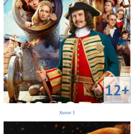
12+
Холоп 3