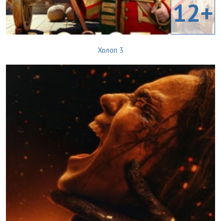
12+
Холоп 3