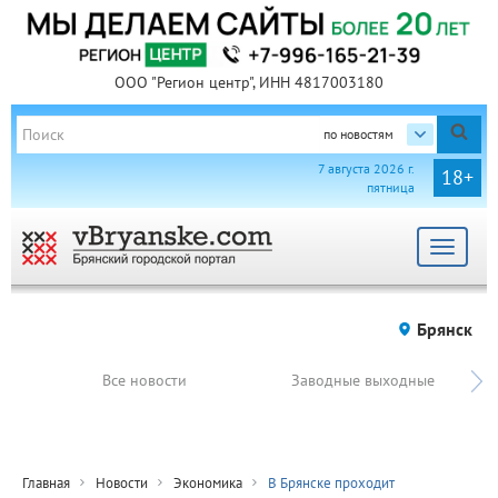
ООО "Регион центр", ИНН 4817003180
по новостям
7 августа 2026 г.
18+
пятница
Toggle
navigat
Брянск
Все новости
Заводные выходные
Главная
Новости
Экономика
В Брянске проходит