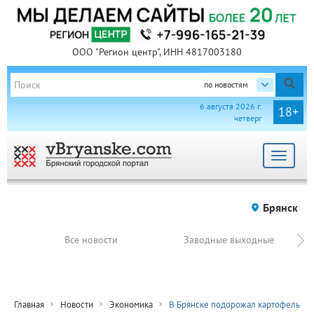
ООО "Регион центр", ИНН 4817003180
по новостям
6 августа 2026 г.
18+
четверг
Toggle
navigat
Брянск
Все новости
Заводные выходные
Главная
Новости
Экономика
В Брянске подорожал картофель