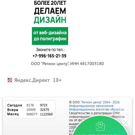
ООО "Регион центр", ИНН 4817003180
Яндекс.Директ
© ООО
"Регион центр" 2004 - 2026
Информационное наполнение:
Информационное агентство vRossii.ru
Свидетельство о регистрации СМИ
информационного агентства vRossii.ru
ИА № ФС 77‑35502
выдано РОСКОМНАДЗОРом 04 марта
2009г.
И. О. Главного редактора Нарыков А. Н.
Баннеры на портале размещаются на