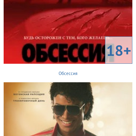
18+
Обсессия