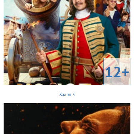
12+
Холоп 3