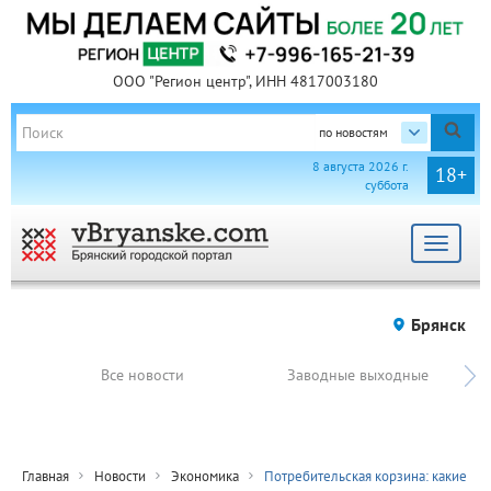
ООО "Регион центр", ИНН 4817003180
по новостям
8 августа 2026 г.
18+
суббота
Toggle
navigat
Брянск
Все новости
Заводные выходные
Главная
Новости
Экономика
Потребительская корзина: какие