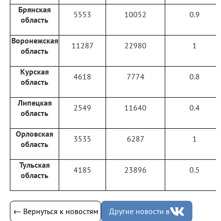
Брянская
5553
10052
0.9
область
Воронежская
11287
22980
1
область
Курская
4618
7774
0.8
область
Липецкая
2549
11640
0.4
область
Орловская
3535
6287
1
область
Тульская
4185
23896
0.5
область
← Вернуться к новостям
Другие новости в