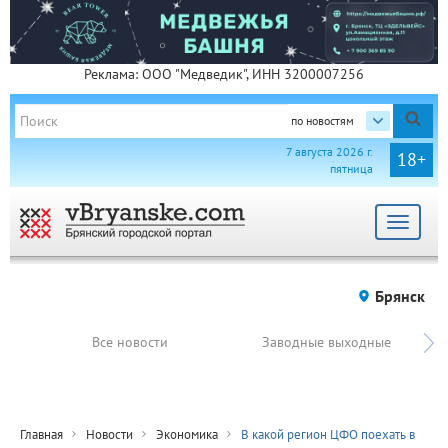
Реклама: ООО "Медведик", ИНН 3200007256
по новостям
7 августа 2026 г.
18+
пятница
Toggle
navigat
Брянск
Все новости
Заводные выходные
Главная
Новости
Экономика
В какой регион ЦФО поехать в