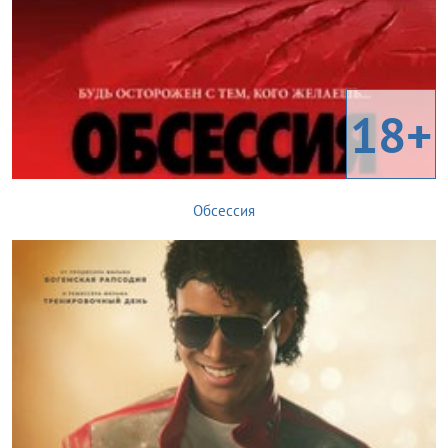
18+
Обсессия