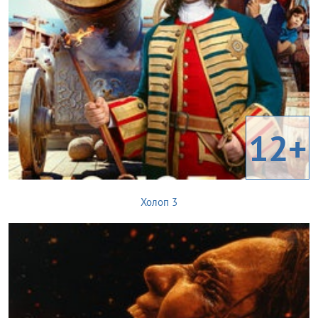
12+
Холоп 3