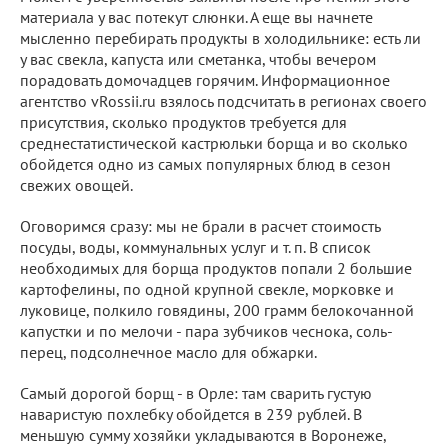
материала у вас потекут слюнки. А еще вы начнете
мысленно перебирать продукты в холодильнике: есть ли
у вас свекла, капуста или сметанка, чтобы вечером
порадовать домочадцев горячим. Информационное
агентство vRossii.ru взялось подсчитать в регионах своего
присутствия, сколько продуктов требуется для
среднестатистической кастрюльки борща и во сколько
обойдется одно из самых популярных блюд в сезон
свежих овощей.
Оговоримся сразу: мы не брали в расчет стоимость
посуды, воды, коммунальных услуг и т. п. В список
необходимых для борща продуктов попали 2 большие
картофелины, по одной крупной свекле, морковке и
луковице, полкило говядины, 200 грамм белокочанной
капустки и по мелочи - пара зубчиков чеснока, соль-
перец, подсолнечное масло для обжарки.
Самый дорогой борщ - в Орле: там сварить густую
наваристую похлебку обойдется в 239 рублей. В
меньшую сумму хозяйки укладываются в Воронеже,