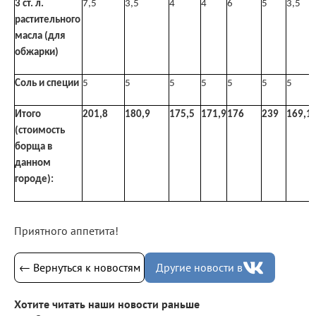
3 ст. л.
7,5
3,5
4
4
6
5
3,5
растительного
масла (для
обжарки)
Соль и специи
5
5
5
5
5
5
5
Итого
201,8
180,9
175,5
171,9
176
239
169,1
(стоимость
борща в
данном
городе):
Приятного аппетита!
← Вернуться к новостям
Другие новости в
Хотите читать наши новости раньше