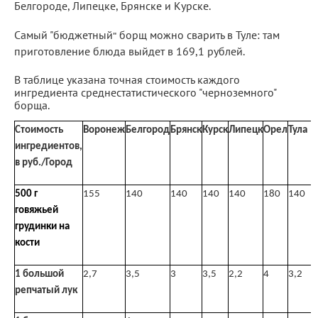
Белгороде, Липецке, Брянске и Курске.
Самый "бюджетный
борщ можно сварить в Туле: там
"
приготовление блюда выйдет в 169,1 рублей.
В таблице указана точная стоимость каждого
ингредиента среднестатистического "черноземного"
борща.
Стоимость
Воронеж
Белгород
Брянск
Курск
Липецк
Орел
Тула
ингредиентов,
в руб./Город
500 г
155
140
140
140
140
180
140
говяжьей
грудинки на
кости
1 большой
2,7
3,5
3
3,5
2,2
4
3,2
репчатый лук