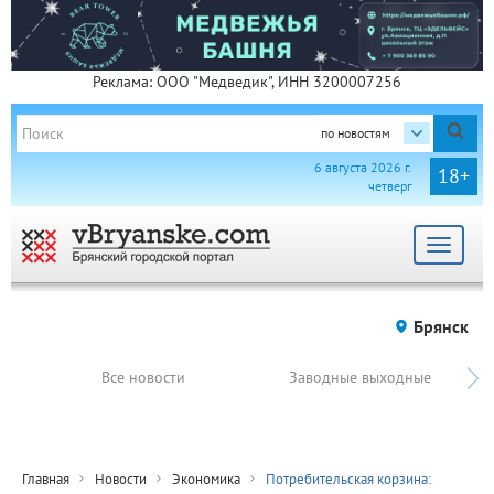
Реклама: ООО "Медведик", ИНН 3200007256
по новостям
6 августа 2026 г.
18+
четверг
Toggle
navigat
Брянск
Все новости
Заводные выходные
Главная
Новости
Экономика
Потребительская корзина: