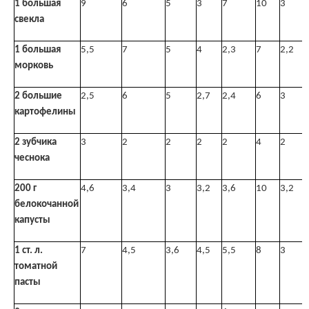
1 большая
9
6
5
3
7
10
3
свекла
1 большая
5,5
7
5
4
2,3
7
2,2
морковь
2 большие
2,5
6
5
2,7
2,4
6
3
картофелины
2 зубчика
3
2
2
2
2
4
2
чеснока
200 г
4,6
3,4
3
3,2
3,6
10
3,2
белокочанной
капусты
1 ст. л.
7
4,5
3,6
4,5
5,5
8
3
томатной
пасты