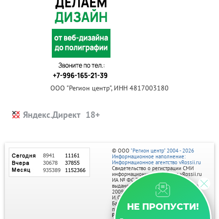
ООО "Регион центр", ИНН 4817003180
Яндекс.Директ
© ООО
"Регион центр" 2004 - 2026
Информационное наполнение:
Информационное агентство vRossii.ru
Свидетельство о регистрации СМИ
информационного агентства vRossii.ru
ИА № ФС 77‑35502
выдано РОСКОМНАДЗОРом 04 марта
2009г.
И. О. Главного редактора Нарыков А. Н.
Баннеры на портале размещаются на
НЕ ПРОПУСТИ!
правах рекламы.
Реклама на портале: