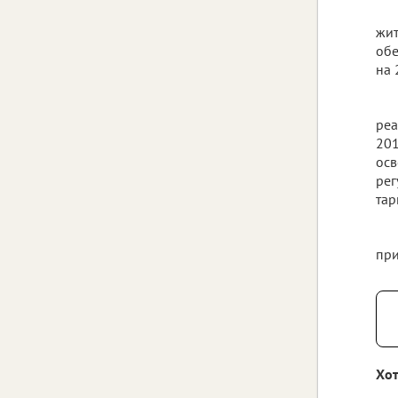
жит
обе
на 
реа
201
осв
рег
тар
при
Хот