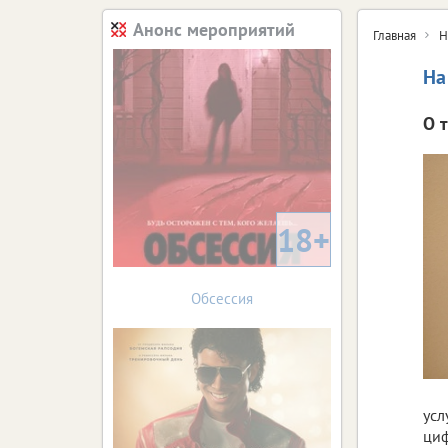
Анонс мероприятий
Главная
Н
На
О 
18+
Обсессия
усл
циф