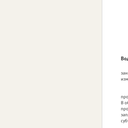
Во
зан
изм
про
В о
про
зап
суб