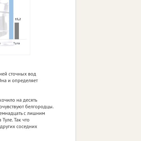
ией сточных вод
 Она и определяет
кочило на десять
почувствуют белгородцы.
семнадцать с лишним
Туле. Так что
других соседних