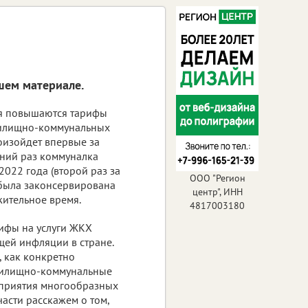
шем материале.
ля повышаются тарифы
илищно-коммунальных
оизойдет впервые за
дний раз коммуналка
022 года (второй раз за
ООО "Регион
 была законсервирована
центр", ИНН
жительное время.
4817003180
рифы на услуги ЖКХ
щей инфляции в стране.
 как конкретно
 жилищно-коммунальные
осприятия многообразных
асти расскажем о том,