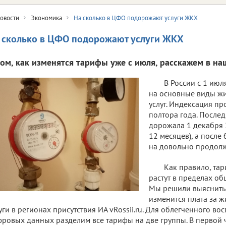
овости
Экономика
На сколько в ЦФО подорожают услуги ЖКХ
 сколько в ЦФО подорожают услуги ЖКХ
том, как изменятся тарифы уже с июля, расскажем в на
В России с 1 ию
на основные виды ж
услуг. Индексация пр
полтора года. После
дорожала 1 декабря 2
12 месяцев), а после
на довольно продол
Как правило, та
растут в пределах об
Мы решили выяснить,
изменится плата за
уги в регионах присутствия ИА vRossii.ru. Для облегченного в
ровых данных разделим все тарифы на две группы. В первой ч