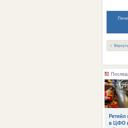
Печа
Вернуть
Послед
Ретейл 
в ЦФО 