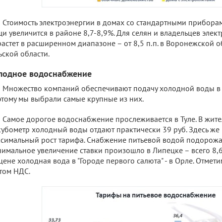
Стоимость электроэнергии в домах со стандартными прибора
и увеличится в районе 8,7-8,9%. Для селян и владельцев элек
астет в расширенном диапазоне – от 8,5 п.п. в Воронежской обл
ьской области.
лодное водоснабжение
Множество компаний обеспечивают подачу холодной воды в
тому мы выбрали самые крупные из них.
Самое дорогое водоснабжение прослеживается в Туле. В жит
кубометр холодный воды отдают практически 39 руб. Здесь же
симальный рост тарифа. Снабжение питьевой водой подорожало
имальное увеличение ставки произошло в Липецке – всего 8,6
цене холодная вода в "Городе первого салюта" - в Орле. Отмети
етом НДС.