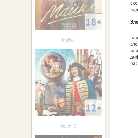
ско
вод
18+
Эл
пли
Майкл
эле
или
диф
рас
12+
Холоп 3