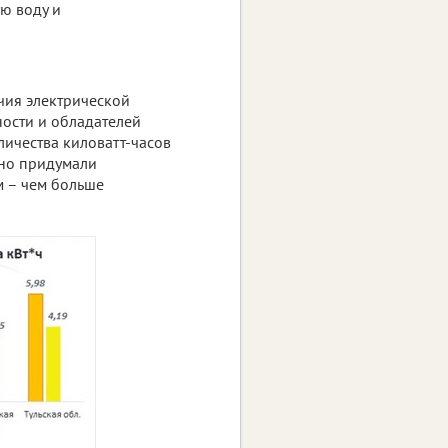
ую воду и
ичия электрической
ности и обладателей
личества киловатт-часов
ьно придумали
м – чем больше