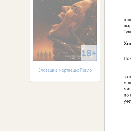
пищ
выр
Тул
Хо
18+
Поэ
Зловещие мертвецы: Пекло
за 
мак
мин
по 
уч