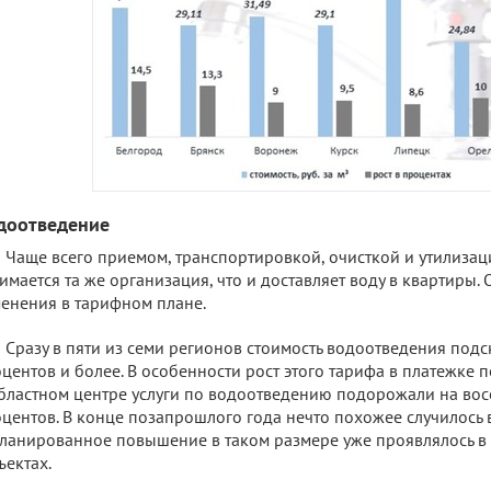
доотведение
Чаще всего приемом, транспортировкой, очисткой и утилизац
имается та же организация, что и доставляет воду в квартиры.
енения в тарифном плане.
Сразу в пяти из семи регионов стоимость водоотведения подс
центов и более. В особенности рост этого тарифа в платежке 
бластном центре услуги по водоотведению подорожали на во
центов. В конце позапрошлого года нечто похожее случилось в 
ланированное повышение в таком размере уже проявлялось в 
ъектах.