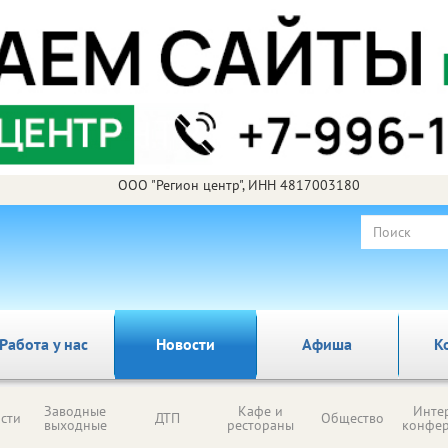
ООО "Регион центр", ИНН 4817003180
Работа у нас
Новости
Афиша
К
Заводные
Кафе и
Инте
сти
ДТП
Общество
выходные
рестораны
конфе