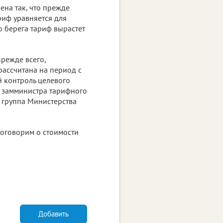
ена так, что прежде
риф уравняется для
о берега тариф вырастет
прежде всего,
ассчитана на период с
й контроль целевого
. замминистра тарифного
 группа Министерства
оговорим о стоимости
Добавить