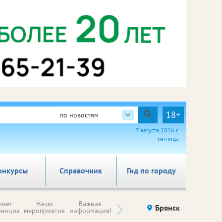
18+
по новостям
7 августа 2026 г.
пятница
онкурсы
Справочник
Гид по городу
Н
рнет-
Наши
Важная
Происшествия
Брянск
Здоровье
комп
ренция
мероприятия
информация!
п
ре