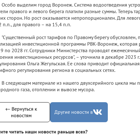
Особо выделим город Воронеж. Система водоотведения устро
ели правого и левого берега платили разные суммы. Теперь та
их сторон. Но рост оказывается непропорционален. Для левог
2 п.п., для правого – на 15,4 п.п.
"Существенный рост тарифов по Правому берегу обусловлен, 
лизацией инвестиционной программы РВК-Воронеж, которая р
9 по 2028 гг. Сотрудники Министерства проводят ежемесячны
оения инвестиционных ресурсов", – уточнила в декабре 2023 г
улирования Ольга Жегульская. Ее слова приводит официальная
ифного регулирования региона в социальных сетях.
В следующем материале из нашего двухсерийного цикла мы п
родного газа, отоплении и вывозе мусора.
← Вернуться к
Другие новости в
новостям
ите читать наши новости раньше всех?