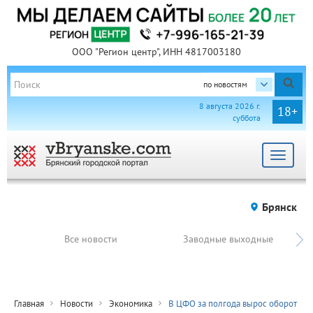
ООО "Регион центр", ИНН 4817003180
по новостям
8 августа 2026 г.
18+
суббота
Toggle
navigat
Брянск
Все новости
Заводные выходные
Главная
Новости
Экономика
В ЦФО за полгода вырос оборот