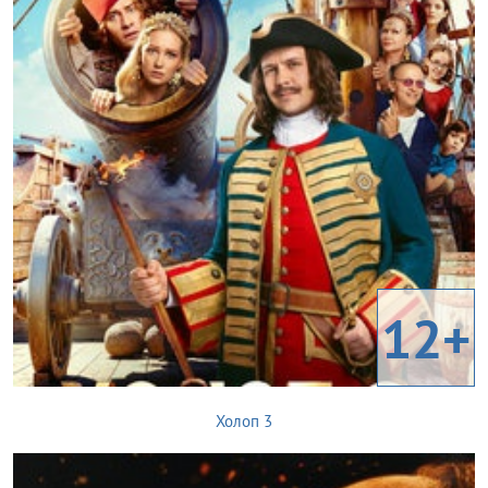
12+
Холоп 3