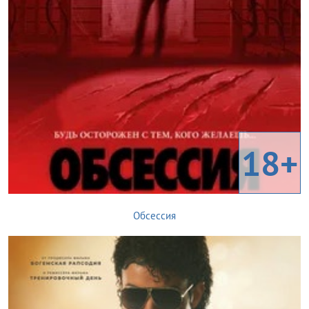
18+
Обсессия