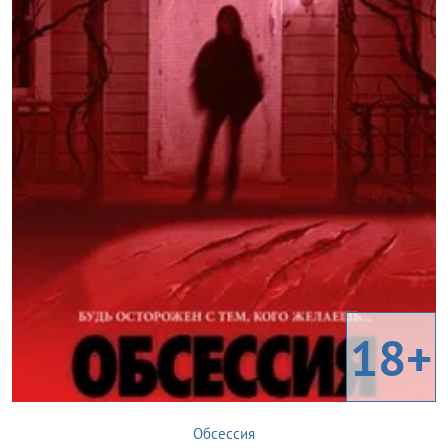
18+
Обсессия