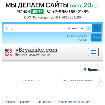
ООО "Регион центр", ИНН 4817003180
по новостям
6 августа 2026 г.
18+
четверг
Toggle
navigat
Брянск
Все новости
Заводные выходные
Главная
Новости
Экономика
Готовим вместе: выяснили