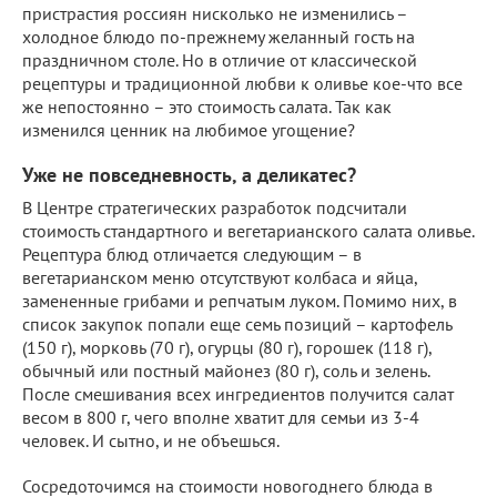
пристрастия россиян нисколько не изменились –
холодное блюдо по-прежнему желанный гость на
праздничном столе. Но в отличие от классической
рецептуры и традиционной любви к оливье кое-что все
же непостоянно – это стоимость салата. Так как
изменился ценник на любимое угощение?
Уже не повседневность, а деликатес?
В Центре стратегических разработок подсчитали
стоимость стандартного и вегетарианского салата оливье.
Рецептура блюд отличается следующим – в
вегетарианском меню отсутствуют колбаса и яйца,
замененные грибами и репчатым луком. Помимо них, в
список закупок попали еще семь позиций – картофель
(150 г), морковь (70 г), огурцы (80 г), горошек (118 г),
обычный или постный майонез (80 г), соль и зелень.
После смешивания всех ингредиентов получится салат
весом в 800 г, чего вполне хватит для семьи из 3-4
человек. И сытно, и не объешься.
Сосредоточимся на стоимости новогоднего блюда в