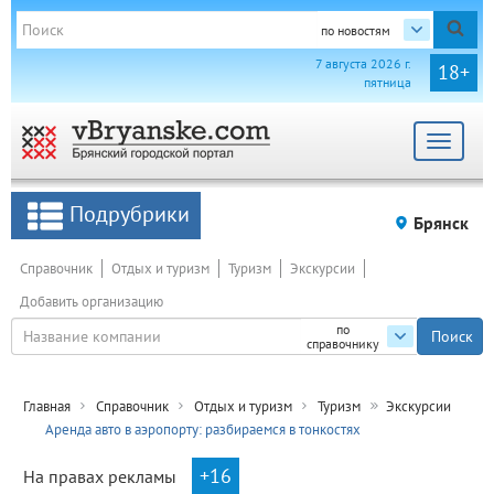
по новостям
7 августа 2026 г.
18+
пятница
Toggle
navigat
Подрубрики
Брянск
Справочник
Отдых и туризм
Туризм
Экскурсии
Добавить организацию
по
справочнику
Главная
Справочник
Отдых и туризм
Туризм
Экскурсии
Аренда авто в аэропорту: разбираемся в тонкостях
+16
На правах рекламы