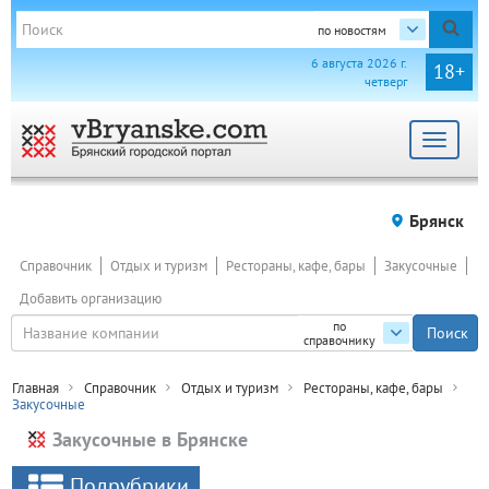
по новостям
6 августа 2026 г.
18+
четверг
Toggle
navigat
Брянск
Справочник
Отдых и туризм
Рестораны, кафе, бары
Закусочные
Добавить организацию
по
справочнику
Главная
Справочник
Отдых и туризм
Рестораны, кафе, бары
Закусочные
Закусочные в Брянске
Подрубрики