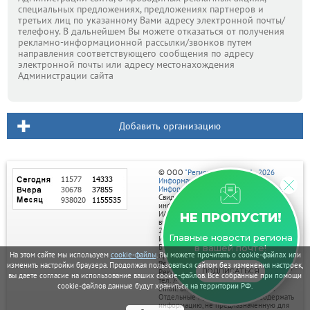
специальных предложениях, предложениях партнеров и
третьих лиц по указанному Вами адресу электронной почты/
телефону. В дальнейшем Вы можете отказаться от получения
рекламно-информационной рассылки/звонков путем
направления соответствующего сообщения по адресу
электронной почты или адресу местонахождения
Администрации сайта
Добавить организацию
© ООО
"Регион центр" 2004 - 2026
Информационное наполнение:
Информационное агентство vRossii.ru
Свидетельство о регистрации СМИ
информационного агентства vRossii.ru
ИА № ФС 77‑35502
НЕ ПРОПУСТИ!
выдано РОСКОМНАДЗОРом 04 марта
2009г.
Главные новости региона
И. О. Главного редактора Нарыков А. Н.
Баннеры на портале размещаются на
в вашей почте!
На этом сайте мы используем
cookie-файлы
. Вы можете прочитать о cookie-файлах или
правах рекламы.
Реклама на портале:
изменить настройки браузера. Продолжая пользоваться сайтом без изменения настроек,
ПОДПИСАТЬСЯ
Рекламное агентство "Умный маркетинг"
вы даете согласие на использование ваших cookie-файлов. Все собранные при помощи
тел. 7-910-267-70-40,
cookie-файлов данные будут храниться на территории РФ.
email: umnyy.marketing@yandex.ru
Отдельные публикации могут содержать
информацию, не предназначенную для