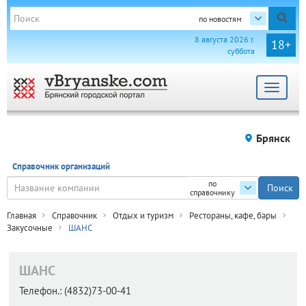
по новостям
8 августа 2026 г.
18+
суббота
Toggle
navigat
Брянск
Справочник организаций
по
справочнику
Главная
Справочник
Отдых и туризм
Рестораны, кафе, бары
Закусочные
ШАНС
ШАНС
Телефон.:
(4832)73-00-41