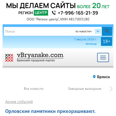
ООО "Регион центр", ИНН 4817003180
по новостям
7 августа 2026 г.
18+
пятница
Toggle
navigat
Брянск
Все новости
Заводные выходные
Архив событий
Орловские памятники прихорашивают.