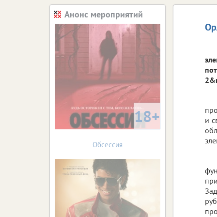
Анонс мероприятий
Ор
эле
пот
2&n
про
18+
и с
об
эле
Обсессия
фу
при
Зад
руб
пр