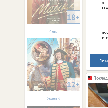
и 
зад
18+
Майкл
по
эле
Печа
Послед
12+
Холоп 3