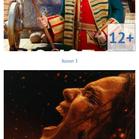
12+
Холоп 3