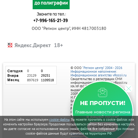
ООО "Регион центр", ИНН 4817003180
Яндекс.Директ
© ООО
"Регион центр" 2004 - 2026
Информационное наполнение:
Информационное агентство vRossii.ru
Свидетельство о регистрации СМИ
информационного агентства vRossii.ru
ИА № ФС 77‑35502
выдано РОСКОМНАДЗОРом 04 марта
2009г.
И. О. Главного редактора Нарыков А. Н.
Баннеры на портале размещаются на
НЕ ПРОПУСТИ!
правах рекламы.
Реклама на портале:
Главные новости региона
Рекламное агентство "Умный маркетинг"
тел. 7-910-267-70-40,
в вашей почте!
email: umnyy.marketing@yandex.ru
На этом сайте мы используем
cookie-файлы
. Вы можете прочитать о cookie-файлах или
Отдельные публикации могут содержать
изменить настройки браузера. Продолжая пользоваться сайтом без изменения настроек,
информацию, не предназначенную для
ПОДПИСАТЬСЯ
вы даете согласие на использование ваших cookie-файлов. Все собранные при помощи
пользователей до 18 лет.
cookie-файлов данные будут храниться на территории РФ.
Политика в отношении обработки
персональных данных