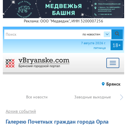
Реклама: ООО "Медведик", ИНН 3200007256
по новостям
7 августа 2026 г.
18+
пятница
Toggle
navigat
Брянск
Все новости
Заводные выходные
Архив событий
Галерею Почетных граждан города Орла