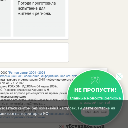
Погода приготовила
испытание для
жителей региона.
 ООО
"Регион центр" 2004 - 2026
нформационное наполнение: Информационное агентство vRossii.ru
видетельство о регистрации СМИ информационного агентства vRossii.ru
А № ФС 77‑35502
ыдано РОСКОМНАДЗОРом 04 марта 2009г.
НЕ ПРОПУСТИ!
 О. Главного редактора Нарыков А. Н.
аннеры на портале размещаются на правах рекламы.
еклама на портале:
Главные новости региона
екламное агентство "Умный маркетинг" тел. 7-910-267-70-40,
в вашей почте!
mail: umnyy.marketing@yandex.ru
тдельные публикации могут содержать информацию, не предназначенную
зоваться сайтом без изменения настроек, вы даете согласие на
ля пользователей до 18 лет.
ПОДПИСАТЬСЯ
аниться на территории РФ.
олитика в отношении обработки персональных данных
олитика обработки файлов cookie