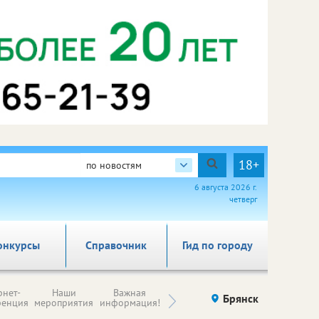
18+
по новостям
6 августа 2026 г.
четверг
онкурсы
Справочник
Гид по городу
Н
рнет-
Наши
Важная
Происшествия
Брянск
Здоровье
комп
ренция
мероприятия
информация!
п
ре