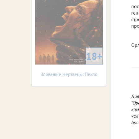
по
ге
стр
про
Орл
18+
Зловещие мертвецы: Пекло
Лив
"Ор
ком
чел
Бря