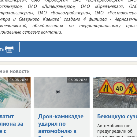
урскэнерго», ОАО «Липецкэнерго», ОАО «Орелэнерго», ОА
траханьэнерго», ОАО «Волгоградэнерго», ОАО «Ростовэне
нтра и Северного Кавказа" создано 4 филиала - Чернозем
рхневолжский, объединяющих по территориальному приз
иональные сетевые компании.
ть
ние новости
06.08.2026
06.08.2026
05.08
латит
Дрон-камикадзе
Бежицкую суз
лиона за
ударил по
Автомобилистов
е с
автомобилю в
предупредили об
ограничении движе