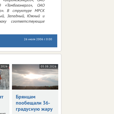
О «Тамбовэнерго», ОАО
рго». В структуре МРСК
ный, Западный, Южный и
наку соответствующие
26 июля 2006 г. 0:00
.2026
05.08.2026
ят
Брянцам
пообещали 36-
градусную жару
ния