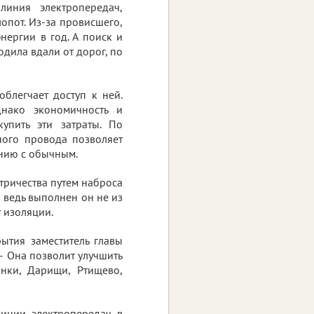
линия электропередач,
опот. Из-за провисшего,
ергии в год. А поиск и
дила вдали от дорог, по
блегчает доступ к ней.
нако экономичность и
купить эти затраты. По
ного провода позволяет
ению с обычным.
тричества путем наброса
– ведь выполнен он не из
 изоляции.
ытия заместитель главы
– Она позволит улучшить
ынки, Дарищи, Ртищево,
инии электропередач в