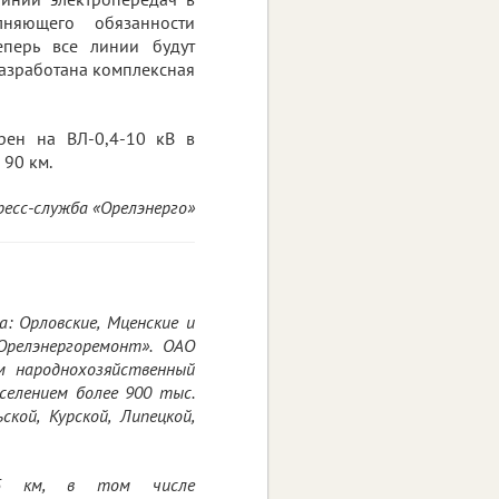
няющего обязанности
еперь все линии будут
разработана комплексная
рен на ВЛ-0,4-10 кВ в
 90 км.
ресс-служба «Орелэнерго»
: Орловские, Мценские и
Орелэнергоремонт». ОАО
м народнохозяйственный
селением более 900 тыс.
кой, Курской, Липецкой,
145 км, в том числе