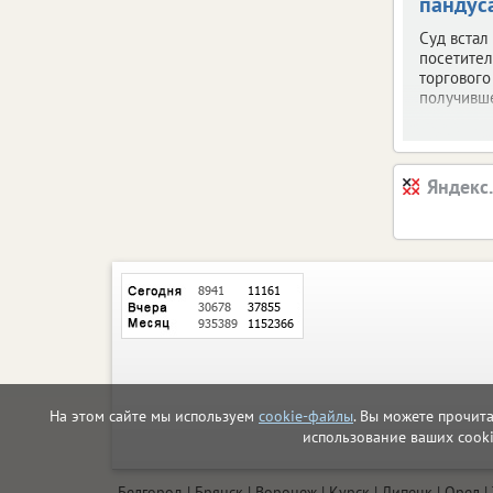
пандус
Суд встал
посетите
торгового
получивше
Яндекс
На этом сайте мы используем
cookie-файлы
. Вы можете прочит
использование ваших cook
Белгород
Брянск
Воронеж
Курск
Липецк
Орел