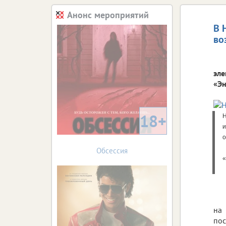
Анонс мероприятий
В 
во
эле
«Эн
18+
Н
и
о
Обсессия
«
на 
пос