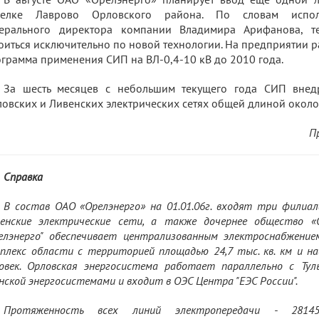
селке Лаврово Орловского района. По словам испол
нерального директора компании Владимира Арифанова, т
оиться исключительно по новой технологии. На предприятии 
грамма применения СИП на ВЛ-0,4-10 кВ до 2010 года.
За шесть месяцев с небольшим текущего года СИП внед
овских и Ливенских электрических сетях общей длиной около
П
Справка
В состав ОАО «Орелэнерго» на 01.01.06г. входят три филиала
енские электрические сети, а также дочернее общество «
елэнерго" обеспечивает централизованным электроснабжение
плекс области с территорией площадью 24,7 тыс. кв. км и на
овек. Орловская энергосистема работает параллельно с Тульс
нской энергосистемами и входит в ОЭС Центра "ЕЭС России".
Протяженность всех линий электропередачи - 28