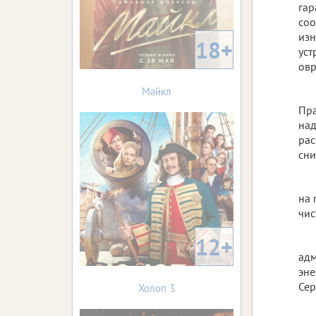
га
соо
изн
18+
уст
овр
Майкл
Пр
над
рас
сни
на 
чис
12+
адм
эне
Сер
Холоп 3