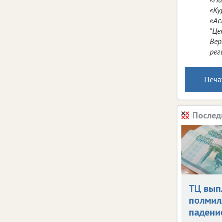
«К
«Ас
"Це
Ве
рег
Печа
Послед
ТЦ вып
полмил
падени