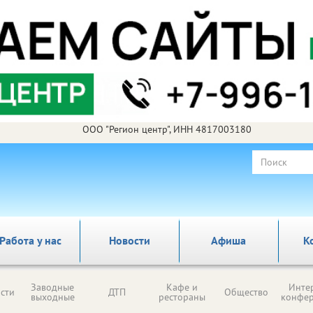
ООО "Регион центр", ИНН 4817003180
Работа у нас
Новости
Афиша
К
Заводные
Кафе и
Инте
сти
ДТП
Общество
выходные
рестораны
конфе