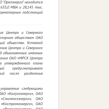
О "Орелэнерго" находится
635,0 МВА и 28,145 тыс.
сформаторных подстанций
ия Центра и Северного
 дочерним обществом ОАО
ций общества. Уставной
ания Центра и Северного
00 обыкновенных именных
здание ОАО «МРСК Центра
ью утвержденного плана
рый предусматривает
тий после разделения
управление следующими
ОАО «Калугаэнерго», ОАО
«Смоленскэнерго», ОАО
 «Костромаэнерго», ОАО
О «Воронежэнерго», ОАО