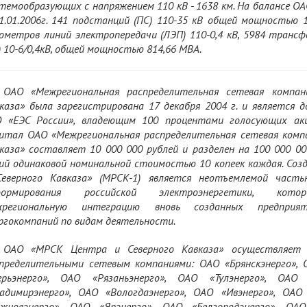
темообразующих с напряжением 110 кВ - 1638 км. На балансе ОА
1.01.2006г. 141 подстанций (ПС) 110-35 кВ общей мощностью 1
ометров линий электропередачи (ЛЭП) 110-0,4 кВ, 5984 тран
) 10-6/0,4кВ, общей мощностью 814,66 МВА.
ОАО «Межрегиональная распределительная сетевая компан
каза» была зарегистрирована 17 декабря 2004 г. и является
 «ЕЭС России», владеющим 100 процентами голосующих ак
итал ОАО «Межрегиональная распределительная сетевая комп
каза» составляет 10 000 000 рублей и разделен на 100 000 0
ий одинаковой номинальной стоимостью 10 копеек каждая. Со
еверного Кавказа» (МРСК-1) является неотъемлемой част
формирования российской электроэнергетики, кото
жрегиональную интеграцию вновь созданных предприя
ргокомпаний по видам деятельности.
ОАО «МРСК Центра и Северного Кавказа» осуществляет 
пределительными сетевым компаниями: ОАО «Брянскэнерго», 
верьэнерго», ОАО «Рязаньэнерго», ОАО «Тулэнерго», ОАО 
адимирэнерго», ОАО «Вологдаэнерго», ОАО «Ивэнерго», ОАО
жновэнерго», ОАО «Ярэнерго», ОАО «Белгородэнерго», ОА