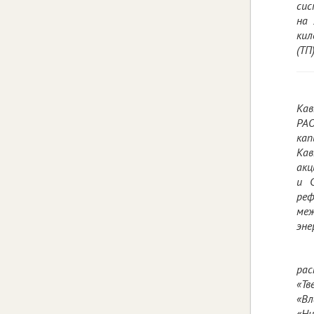
сис
на 
кил
(ТП
Кав
РАО
кап
Кав
акц
и С
ре
ме
эне
рас
«Т
«Вл
«Ни