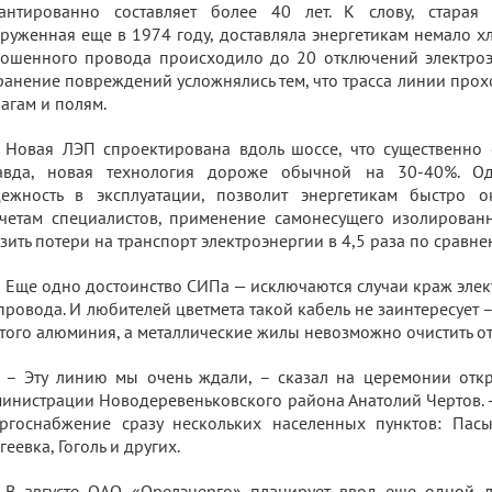
рантированно составляет более 40 лет. К слову, старая 
руженная еще в 1974 году, доставляла энергетикам немало хл
ошенного провода происходило до 20 отключений электроэн
ранение повреждений усложнялись тем, что трасса линии прохо
агам и полям.
Новая ЛЭП спроектирована вдоль шоссе, что существенно о
авда, новая технология дороже обычной на 30-40%. Од
ежность в эксплуатации, позволит энергетикам быстро о
четам специалистов, применение самонесущего изолирован
зить потери на транспорт электроэнергии в 4,5 раза по сравн
Еще одно достоинство СИПа — исключаются случаи краж элек
провода. И любителей цветмета такой кабель не заинтересует 
того алюминия, а металлические жилы невозможно очистить от
– Эту линию мы очень ждали, – сказал на церемонии откр
инистрации Новодеревеньковского района Анатолий Чертов. 
ргоснабжение сразу нескольких населенных пунктов: Пас
геевка, Гоголь и других.
В августе ОАО «Орелэнерго» планирует ввод еще одной л