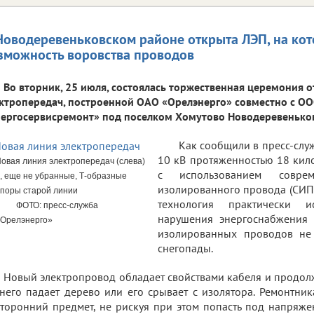
Новодеревеньковском районе открыта ЛЭП, на ко
зможность воровства проводов
Во вторник, 25 июля, состоялась торжественная церемония 
ктропередач, построенной ОАО «Орелэнерго» совместно с О
ергосервисремонт» под поселком Хомутово Новодеревеньков
Как сообщили в пресс-слу
10 кВ протяженностью 18 кил
овая линия электропередач (слева)
с использованием соврем
, еще не убранные, Т-образные
изолированного провода (СИП)
поры старой линии
технология практически и
ФОТО: пресс-служба
нарушения энергоснабжения 
Орелэнерго»
изолированных проводов не
снегопады.
Новый электропровод обладает свойствами кабеля и продолж
него падает дерево или его срывает с изолятора. Ремонтник
торонний предмет, не рискуя при этом попасть под напряже