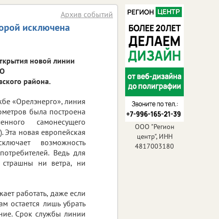
Архив событий
торой исключена
открытия новой линии
ОО
ского района.
жбе «Орелэнерго», линия
ометров была построена
енного самонесущего
ООО "Регион
. Эта новая европейская
центр", ИНН
сключает возможность
4817003180
потребителей. Ведь для
 страшны ни ветра, ни
ает работать, даже если
ам остается лишь убрать
ние. Срок службы линии