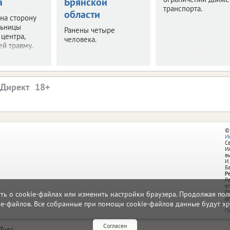
а
Брянской
транспорта.
области
 на сторону
льницы
Ранены четыре
 центра,
человека.
й травму.
.Директ
©
И
С
И
в
И.
Б
Р
Р
e
О
ать о cookie-файлах или изменить настройки браузера. Продолжая поль
д
ie-файлов. Все собранные при помощи cookie-файлов данные будут хр
П
П
Согласен
Тула