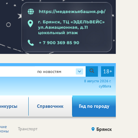
18+
по новостям
8 августа 2026 г.
суббота
онкурсы
Справочник
Гид по городу
ячие
Транспорт
Брянск
фоны