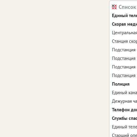
Список
Единый тел
Скорая мед
Центральная
Станция скор
Подстанция 
Подстанция №
Подстанция №
Подстанция №
Полиция
Единый кан
Дежурная ча
Телефон до
Службы спа
Единый теле
Старший опе