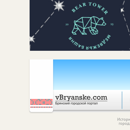
Истор
город