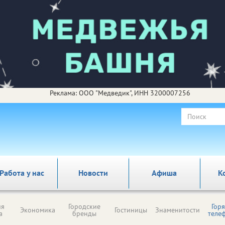
Реклама: ООО "Медведик", ИНН 3200007256
Работа у нас
Новости
Афиша
К
ия
Городские
Гор
Экономика
Гостиницы
Знаменитости
а
бренды
теле