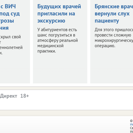
 с ВИЧ
Будущих врачей
Брянские вра
под суд
пригласили на
вернули слух
грозы
экскурсию
пациенту
ния
У абитуриентов есть
Для этого пришлос
шанс погрузиться в
провести сложную
скрыл свой
атмосферу реальной
микрохирургическ
т
медицинской
операцию.
еннолетней
практики.
и.
.Директ
©
И
С
И