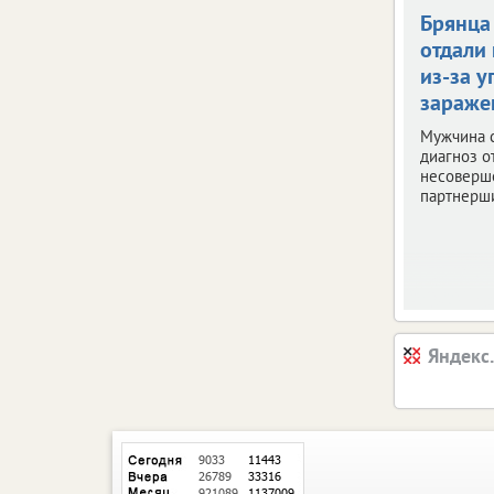
Брянца
отдали 
из-за у
зараже
Мужчина 
диагноз о
несоверш
партнерш
Яндекс