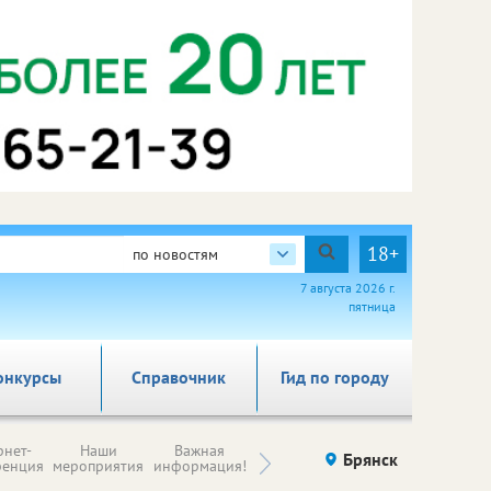
18+
по новостям
7 августа 2026 г.
пятница
онкурсы
Справочник
Гид по городу
Н
рнет-
Наши
Важная
Происшествия
Брянск
Здоровье
комп
ренция
мероприятия
информация!
п
ре