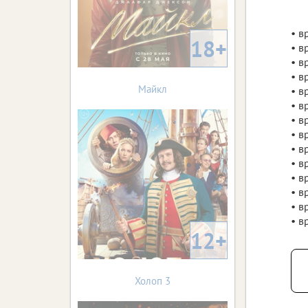
• в
18+
• в
• в
• в
Майкл
• в
• в
• в
• в
• в
• в
• в
• в
• в
• в
12+
Холоп 3