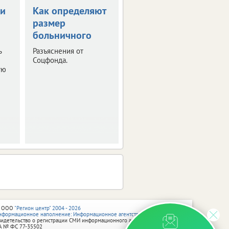
чи
Как определяют
Диспансеризация
размер
спасла жизнь
больничного
брянцу
ь
Разъяснения от
В областном
Соцфонда.
депздраве поделились
ую
вдохновляющей
истории, напомнив, что
внимание к своему
здоровью может
спасти жизнь.
 ООО
"Регион центр" 2004 - 2026
нформационное наполнение: Информационное агентство vRossii.ru
видетельство о регистрации СМИ информационного агентства vRossii.ru
А № ФС 77‑35502