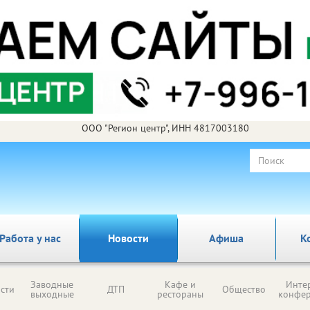
ООО "Регион центр", ИНН 4817003180
Работа у нас
Новости
Афиша
К
Заводные
Кафе и
Инте
сти
ДТП
Общество
выходные
рестораны
конфе