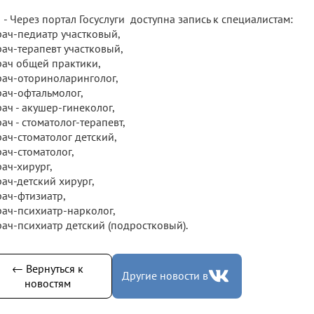
- Через портал Госуслуги доступна запись к специалистам:
рач-педиатр участковый,
рач-терапевт участковый,
рач общей практики,
рач-оториноларинголог,
рач-офтальмолог,
рач - акушер-гинеколог,
рач - стоматолог-терапевт,
рач-стоматолог детский,
рач-стоматолог,
рач-хирург,
рач-детский хирург,
рач-фтизиатр,
рач-психиатр-нарколог,
рач-психиатр детский (подростковый).
← Вернуться к
Другие новости в
новостям