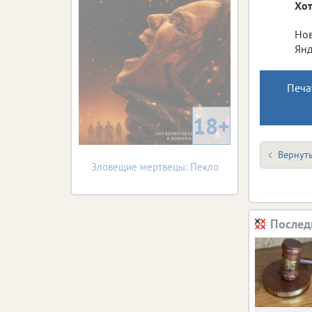
Хот
Нов
Янд
Печа
18+
Вернуть
Зловещие мертвецы: Пекло
Послед