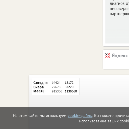
диагноз о
несоверш
партнерш
Яндекс
На этом сайте мы используем
cookie-файлы
. Вы можете прочит
использование ваших cook