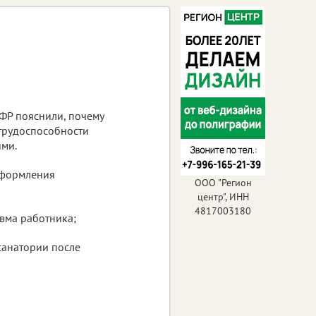
СФР пояснили, почему
етрудоспособности
ями.
оформления
ООО "Регион
центр", ИНН
4817003180
авма работника;
санатории после