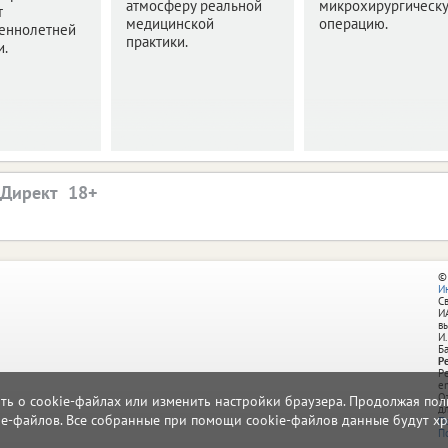
атмосферу реальной
микрохирургическ
т
медицинской
операцию.
еннолетней
практики.
и.
.Директ
©
И
С
И
в
И.
Б
Р
Р
e
О
ать о cookie-файлах или изменить настройки браузера. Продолжая поль
д
ie-файлов. Все собранные при помощи cookie-файлов данные будут хр
П
П