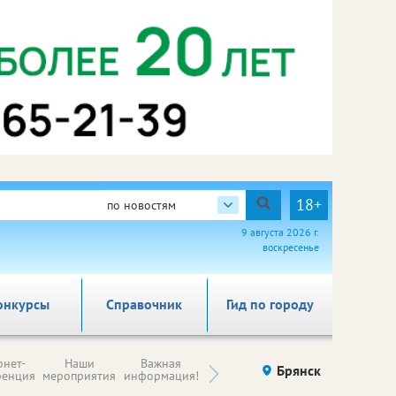
18+
по новостям
9 августа 2026 г.
воскресенье
онкурсы
Справочник
Гид по городу
Н
рнет-
Наши
Важная
Происшествия
Брянск
Здоровье
комп
ренция
мероприятия
информация!
п
ре