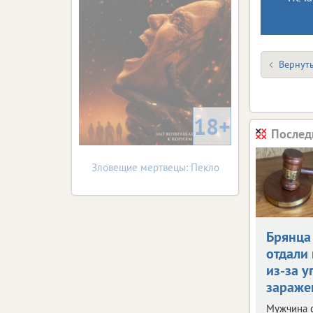
Вернуть
18+
Послед
Зловещие мертвецы: Пекло
Брянца
отдали 
из-за у
зараже
Мужчина 