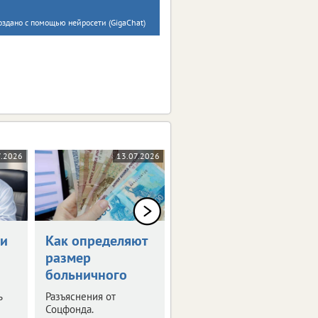
оздано с помощью нейросети (GigaChat)
7.2026
13.07.2026
06.07.2026
чи
Как определяют
Диспансеризация
размер
спасла жизнь
больничного
брянцу
ь
Разъяснения от
В областном
Соцфонда.
депздраве поделились