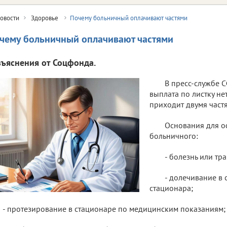
овости
Здоровье
Почему больничный оплачивают частями
чему больничный оплачивают частями
зъяснения от Соцфонда.
В пресс-службе 
выплата по листку н
приходит двумя част
Основания для 
больничного:
- болезнь или тр
- долечивание в 
стационара;
- протезирование в стационаре по медицинским показаниям;