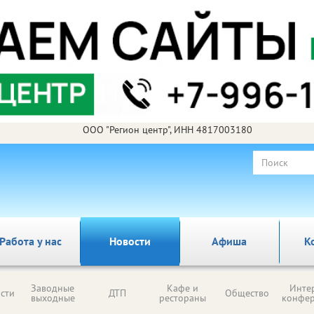
ООО "Регион центр", ИНН 4817003180
Работа у нас
Новости
Афиша
К
Заводные
Кафе и
Инте
сти
ДТП
Общество
выходные
рестораны
конфе