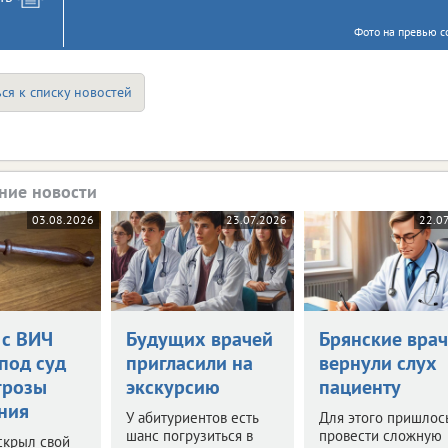
Фото на превью с
ся к списку новостей
ние новости
03.08.2026
23.07.2026
22.0
 с ВИЧ
Будущих врачей
Брянские вра
под суд
пригласили на
вернули слух
грозы
экскурсию
пациенту
ния
У абитуриентов есть
Для этого пришлос
шанс погрузиться в
провести сложную
скрыл свой