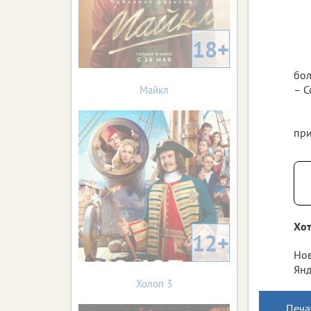
18+
бол
– С
Майкл
при
Хот
12+
Нов
Янд
Холоп 3
Печа