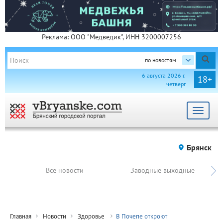
Реклама: ООО "Медведик", ИНН 3200007256
по новостям
6 августа 2026 г.
18+
четверг
Toggle
navigat
Брянск
Все новости
Заводные выходные
Главная
Новости
Здоровье
В Почепе откроют