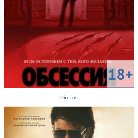
18+
Обсессия