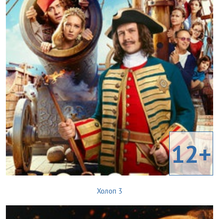
12+
Холоп 3