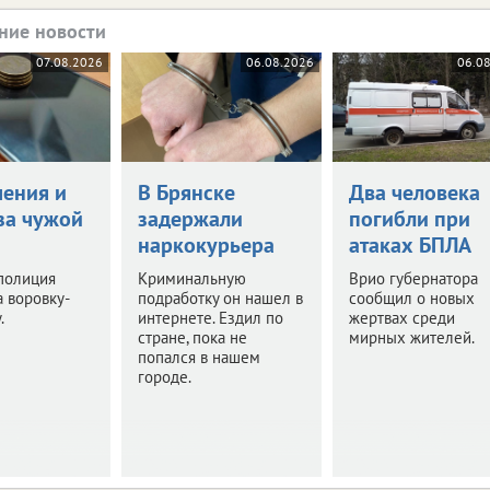
ние новости
07.08.2026
06.08.2026
06.0
чения и
В Брянске
Два человека
за чужой
задержали
погибли при
наркокурьера
атаках БПЛА
полиция
Криминальную
Врио губернатора
 воровку-
подработку он нашел в
сообщил о новых
.
интернете. Ездил по
жертвах среди
стране, пока не
мирных жителей.
попался в нашем
городе.