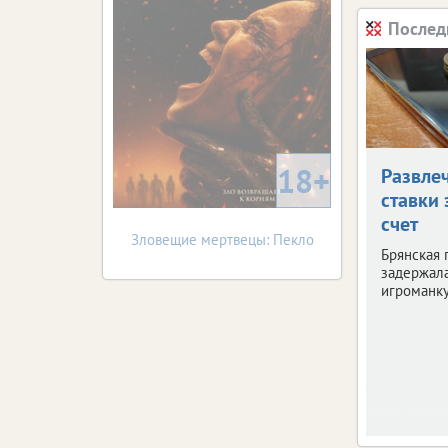
Послед
18+
Развле
ставки 
счет
Зловещие мертвецы: Пекло
Брянская 
задержала
игроманку