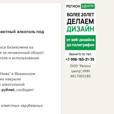
актный алкоголь под
хся бизнесмена из
де за незаконный оборот
голя и использование
ООО "Регион
центр", ИНН
 "Нива" в Фокинском
4817003180
а их накрыли
й алкогольной
н рублей
, сообщает
в известных зарубежных