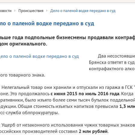
овости
Происшествия
Дело о паленой водке передано в суд
ло о паленой водке передано в суд
льше года подпольные бизнесмены продавали контраф
дом оригинального.
Два несостоявши
Брянска ответят в су
контрафактного алко
ого товарного знака.
Нелегальный товар они хранили и отпускали из гаража в ГСК
оне. Это продолжалось
с июня 2015 по июль 2016 года
. Когд
ративники, было изъято более семи тысяч бутылок поддельно
дукции. Общая стоимость изъятых напитков превысила
1,3 мл
сс-служба облпрокуратуры.
Ущерб от незаконного использования чужих товарных знако
оссийских производителей составил
2 млн рублей
.