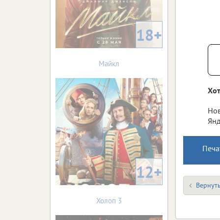
18+
Майкл
Хот
Нов
Янд
Печа
12+
Вернуть
Холоп 3