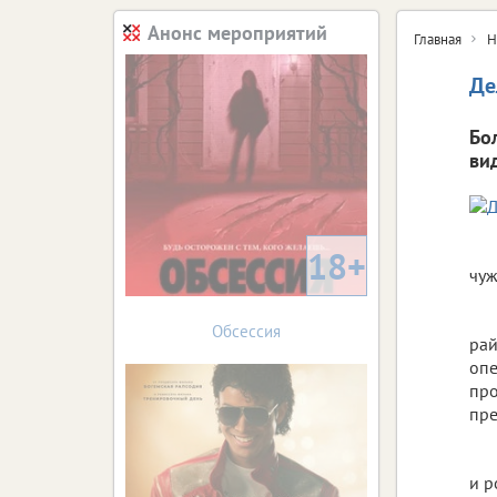
Анонс мероприятий
Главная
Н
Де
Бо
ви
18+
чуж
Обсессия
рай
опе
про
пре
и р