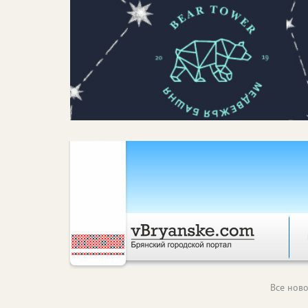
Все ново