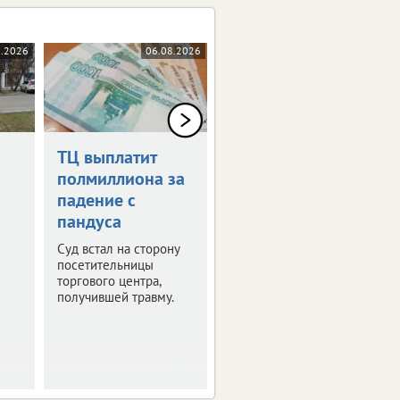
8.2026
06.08.2026
06.08.2026
ТЦ выплатит
Дрон-камикадзе
полмиллиона за
ударил по
падение с
автомобилю в
пандуса
Брянской
области
Суд встал на сторону
посетительницы
Ранены четыре
торгового центра,
человека.
получившей травму.