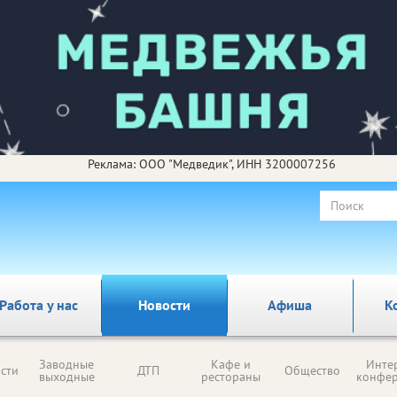
Реклама: ООО "Медведик", ИНН 3200007256
Работа у нас
Новости
Афиша
К
Заводные
Кафе и
Инте
сти
ДТП
Общество
выходные
рестораны
конфе