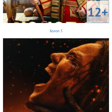
12+
Холоп 3