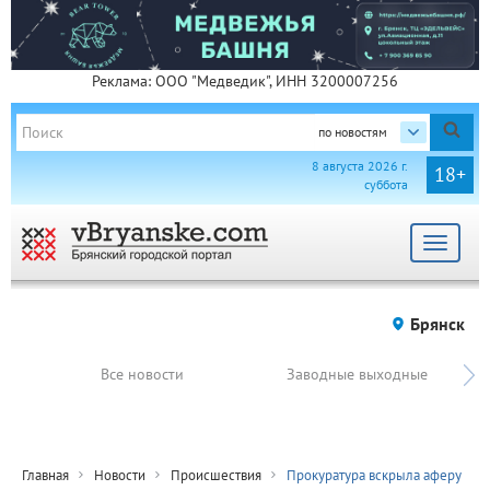
Реклама: ООО "Медведик", ИНН 3200007256
по новостям
8 августа 2026 г.
18+
суббота
Toggle
navigat
Брянск
Все новости
Заводные выходные
Главная
Новости
Происшествия
Прокуратура вскрыла аферу