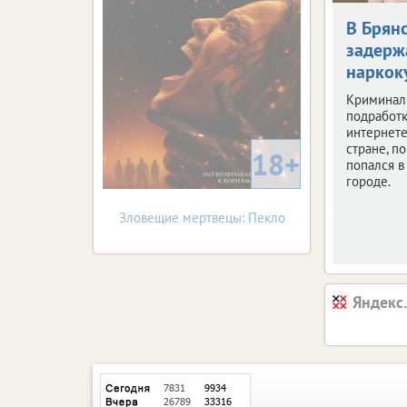
В Брян
задерж
наркок
Криминал
подработк
интернете
стране, по
18+
попался 
городе.
Зловещие мертвецы: Пекло
Яндекс