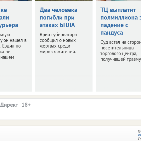
ске
Два человека
ТЦ выплатит
али
погибли при
полмиллиона 
урьера
атаках БПЛА
падение с
пандуса
ьную
Врио губернатора
у он нашел в
сообщил о новых
Суд встал на сторо
. Ездил по
жертвах среди
посетительницы
ка не
мирных жителей.
торгового центра,
в нашем
получившей травму
.Директ
©
И
С