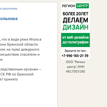
го школьника
кольника
 что в воде реки Ипуть в
оне Брянской области
ило на пульт дежурного
исшествия спасатели и
и.
ООО "Регион
центр", ИНН
 следственным органам —
4817003180
а СК РФ по Брянской
ет принято