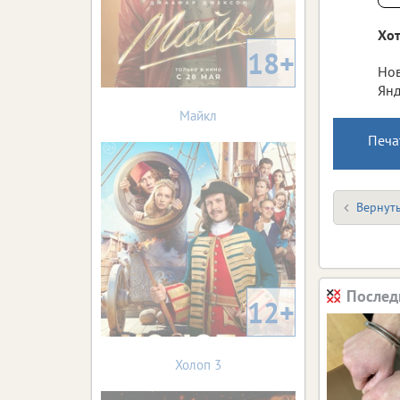
Хот
18+
Нов
Янд
Майкл
Печа
Вернуть
Послед
12+
Холоп 3