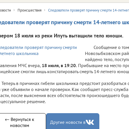
овости
Происшествия
Следователи проверят причину смерти 14-летне
едователи проверят причину смерти 14-летнего ш
чером 18 июля из реки Ипуть вытащили тело юноши.
Сообщение о том,
Новозыбковском рай
найдено тело, поступ
авления МЧС вчера,
18 июля, в 19:20.
Прибывшие на место про
ицейские смогли лишь констатировать смерть 14-летнего юнош
Теперь в причинах гибели школьника предстоит разобраться
 уже объявили о начале проверки. Как сообщает пресс-служб
асти, после выяснения всех обстоятельств произошедшего буд
цессуальное решение.
← Вернуться к
Другие новости в
новостям