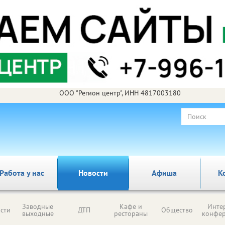
ООО "Регион центр", ИНН 4817003180
Работа у нас
Новости
Афиша
К
Заводные
Кафе и
Инте
сти
ДТП
Общество
выходные
рестораны
конфе