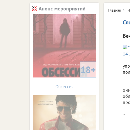
Анонс мероприятий
Главная
Н
Сл
Ве
упр
18+
пол
Обсессия
они
обл
про