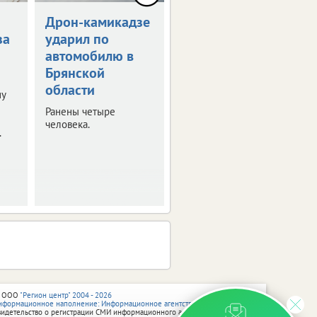
Дрон-камикадзе
Брянец получит
за
ударил по
1,5 млн рублей
автомобилю в
за потерянную
Брянской
ногу
области
ну
Мужчина стал жертвой
несчастного случая на
Ранены четыре
производстве.
человека.
.
 ООО
"Регион центр" 2004 - 2026
нформационное наполнение: Информационное агентство vRossii.ru
видетельство о регистрации СМИ информационного агентства vRossii.ru