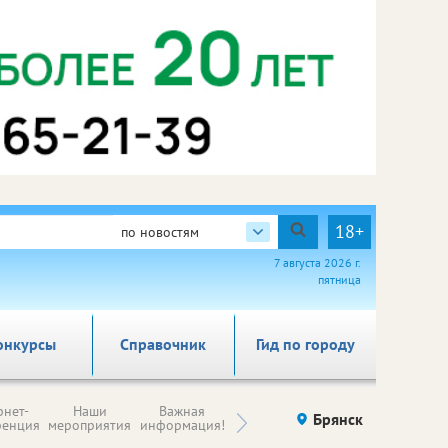
18+
по новостям
7 августа 2026 г.
пятница
онкурсы
Справочник
Гид по городу
Н
рнет-
Наши
Важная
Происшествия
Брянск
Здоровье
комп
ренция
мероприятия
информация!
п
ре