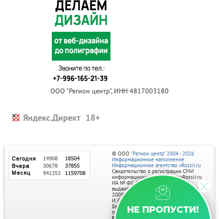
ООО "Регион центр", ИНН 4817003180
Яндекс.Директ
© ООО
"Регион центр" 2004 - 2026
Информационное наполнение:
Информационное агентство vRossii.ru
Свидетельство о регистрации СМИ
информационного агентства vRossii.ru
ИА № ФС 77‑35502
выдано РОСКОМНАДЗОРом 04 марта
2009г.
И. О. Главного редактора Нарыков А. Н.
Баннеры на портале размещаются на
НЕ ПРОПУСТИ!
правах рекламы.
Реклама на портале: