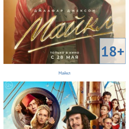
18+
Майкл