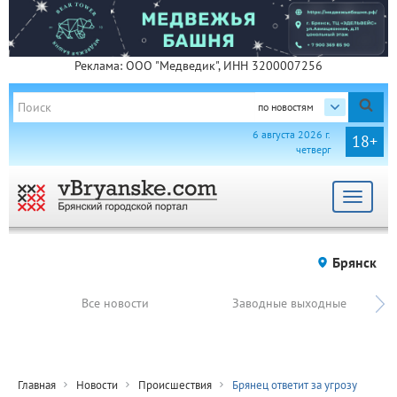
Реклама: ООО "Медведик", ИНН 3200007256
по новостям
6 августа 2026 г.
18+
четверг
Toggle
navigat
Брянск
Все новости
Заводные выходные
Главная
Новости
Происшествия
Брянец ответит за угрозу