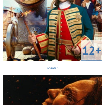
12+
Холоп 3