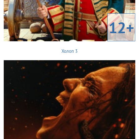
12+
Холоп 3