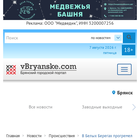
Реклама: ООО "Медведик", ИНН 3200007256
по новостям
7 августа 2026 г.
18+
пятница
Toggle
navigat
Брянск
Все новости
Заводные выходные
Главная
Новости
Происшествия
В Белых Берегах прогремел