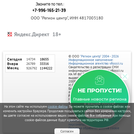
ООО "Регион центр", ИНН 4817003180
Яндекс.Директ
© ООО
"Регион центр" 2004 - 2026
Информационное наполнение:
Информационное агентство vRossii.ru
Свидетельство о регистрации СМИ
информационного агентства vRossii.ru
ИА № ФС 77‑35502
выдано РОСКОМНАДЗОРом 04 марта
2009г.
И. О. Главного редактора Нарыков А. Н.
Баннеры на портале размещаются на
НЕ ПРОПУСТИ!
правах рекламы.
Реклама на портале:
Главные новости региона
Рекламное агентство "Умный маркетинг"
тел. 7-910-267-70-40,
в вашей почте!
email: umnyy.marketing@yandex.ru
На этом сайте мы используем
cookie-файлы
. Вы можете прочитать о cookie-файлах или
Отдельные публикации могут содержать
изменить настройки браузера. Продолжая пользоваться сайтом без изменения настроек,
информацию, не предназначенную для
ПОДПИСАТЬСЯ
вы даете согласие на использование ваших cookie-файлов. Все собранные при помощи
пользователей до 18 лет.
cookie-файлов данные будут храниться на территории РФ.
Политика в отношении обработки
персональных данных
Политика обработки файлов cookie
Согласен