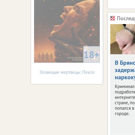
Послед
18+
В Брян
задерж
Зловещие мертвецы: Пекло
наркок
Криминал
подработк
интернете
стране, по
попался 
городе.