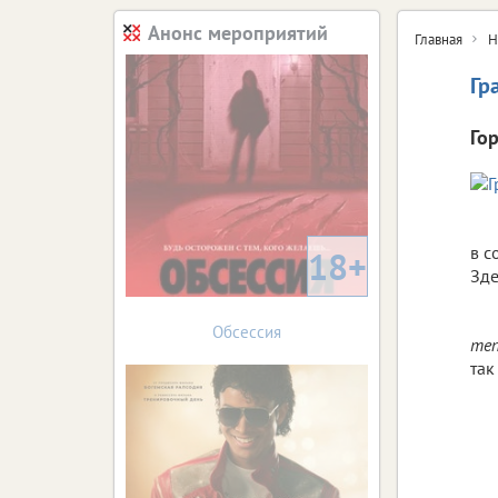
Анонс мероприятий
Главная
Н
Гр
Го
в с
18+
Зде
Обсессия
теп
так