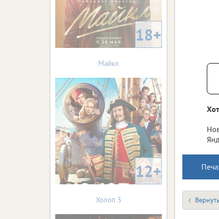
18+
Майкл
Хот
Нов
Янд
12+
Печа
Холоп 3
Вернуть