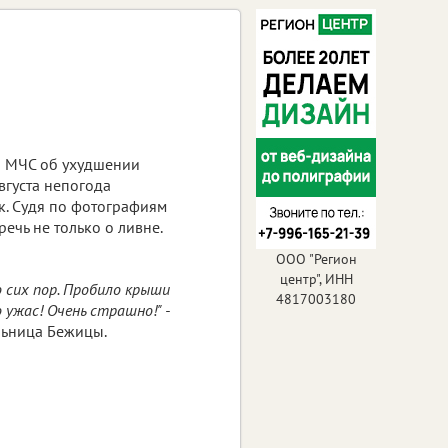
 МЧС об ухудшении
вгуста непогода
к. Судя по фотографиям
ечь не только о ливне.
ООО "Регион
центр", ИНН
о сих пор. Пробило крыши
4817003180
 ужас! Очень страшно!" -
льница Бежицы.