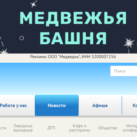
Реклама: ООО "Медведик", ИНН 3200007256
Работа у нас
Новости
Афиша
К
Заводные
Кафе и
Инте
сти
ДТП
Общество
выходные
рестораны
конфе