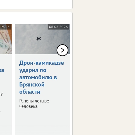
8.2026
06.08.2026
05.08.2026
Дрон-камикадзе
Брянец получит
за
ударил по
1,5 млн рублей
автомобилю в
за потерянную
Брянской
ногу
области
ну
Мужчина стал жертвой
несчастного случая на
Ранены четыре
производстве.
человека.
.