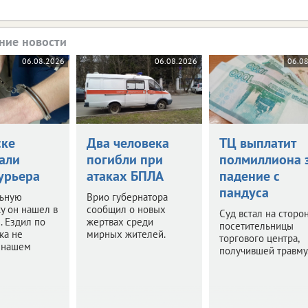
ние новости
06.08.2026
06.08.2026
06.0
ске
Два человека
ТЦ выплатит
али
погибли при
полмиллиона 
урьера
атаках БПЛА
падение с
пандуса
ьную
Врио губернатора
у он нашел в
сообщил о новых
Суд встал на сторо
. Ездил по
жертвах среди
посетительницы
ка не
мирных жителей.
торгового центра,
в нашем
получившей травму