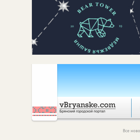
Все ново