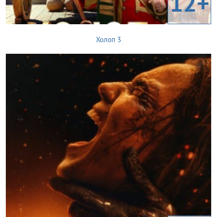
12+
Холоп 3