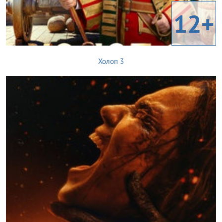
12+
Холоп 3