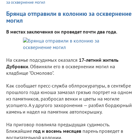
за осквернение могил
Брянца отправили в колонию за осквернение
могил
В местах заключения он проведет почти два года.
На скамье подсудимых оказался
17-летний житель
Дубровки
. Обвиняли его в осквернении могил на
кладбище "Осмолово".
Как сообщает пресс-служба облпрокуратуры, в сентябре
прошлого года юноша замазал грязью портрет на одном
из памятников, разбросал венки и цветы на могиле
усопшего. А у другого захоронения — разбил бордюрный
камень и надел на памятник автопокрышку.
На приговор повлияла предыдущая судимость.
Ближайшие
год и восемь месяцев
парень проведет в
воспитательной колонии.