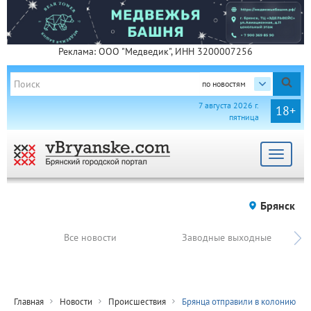
Реклама: ООО "Медведик", ИНН 3200007256
по новостям
7 августа 2026 г.
18+
пятница
Toggle
navigat
Брянск
Все новости
Заводные выходные
Главная
Новости
Происшествия
Брянца отправили в колонию