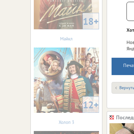
18+
Хот
Майкл
Нов
Янд
Печа
Вернуть
12+
Послед
Холоп 3