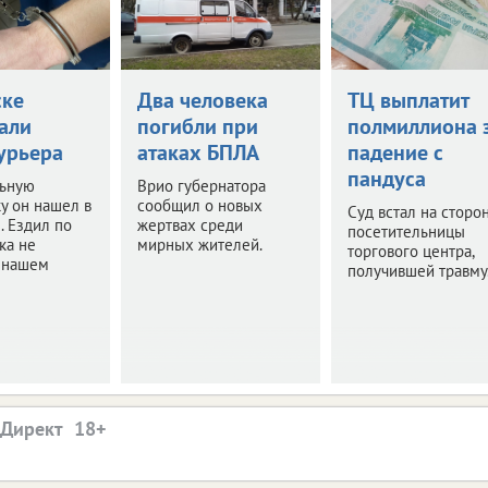
ске
Два человека
ТЦ выплатит
али
погибли при
полмиллиона 
урьера
атаках БПЛА
падение с
пандуса
ьную
Врио губернатора
у он нашел в
сообщил о новых
Суд встал на сторо
. Ездил по
жертвах среди
посетительницы
ка не
мирных жителей.
торгового центра,
в нашем
получившей травму
.Директ