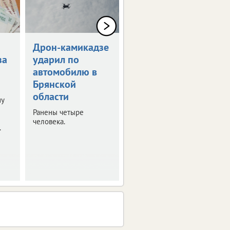
Дрон-камикадзе
Брянец получит
за
ударил по
1,5 млн рублей
автомобилю в
за потерянную
Брянской
ногу
области
ну
Мужчина стал жертвой
несчастного случая на
Ранены четыре
производстве.
человека.
.