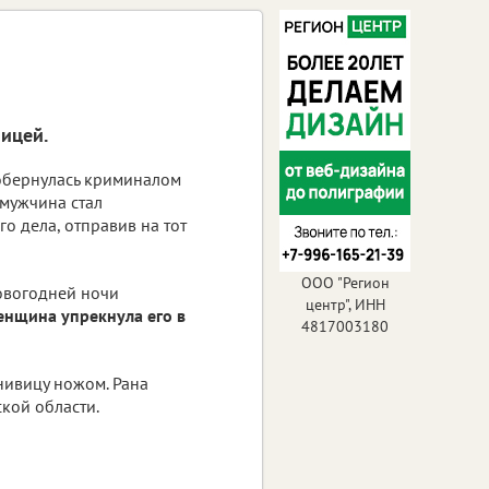
ицей.
обернулась криминалом
 мужчина стал
о дела, отправив на тот
ООО "Регион
новогодней ночи
центр", ИНН
нщина упрекнула его в
4817003180
нивицу ножом. Рана
кой области.