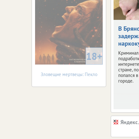
В Брян
задерж
наркок
18+
Криминал
подработк
интернете
стране, по
Зловещие мертвецы: Пекло
попался 
городе.
Яндекс