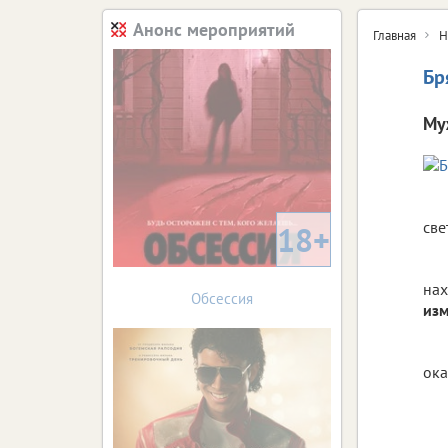
Анонс мероприятий
Главная
Н
Бр
Му
све
18+
нах
Обсессия
изм
ока