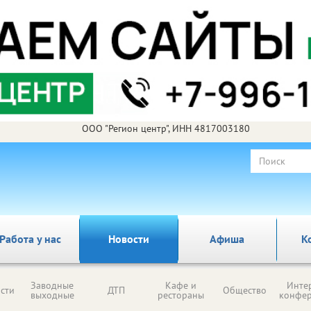
ООО "Регион центр", ИНН 4817003180
Работа у нас
Новости
Афиша
К
Заводные
Кафе и
Инте
сти
ДТП
Общество
выходные
рестораны
конфе