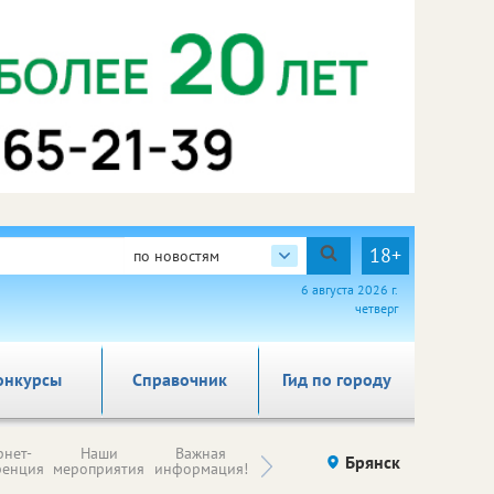
18+
по новостям
6 августа 2026 г.
четверг
онкурсы
Справочник
Гид по городу
Н
рнет-
Наши
Важная
Происшествия
Брянск
Здоровье
комп
ренция
мероприятия
информация!
п
ре