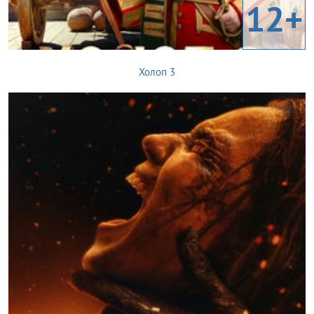
12+
Холоп 3