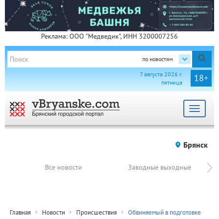
Реклама: ООО "Медведик", ИНН 3200007256
по новостям
7 августа 2026 г.
18+
пятница
Toggle
navigat
Брянск
Все новости
Заводные выходные
Главная
Новости
Происшествия
Обвиняемый в подготовке