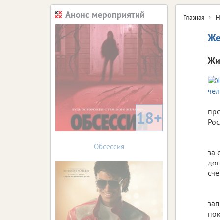
Анонс мероприятий
Главная
Н
Же
Жи
пре
18+
Рос
Обсессия
за 
дог
сче
зап
пок