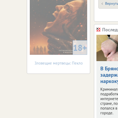
Вернуть
Послед
18+
Зловещие мертвецы: Пекло
В Брян
задерж
наркок
Криминал
подработк
интернете
стране, по
попался 
городе.