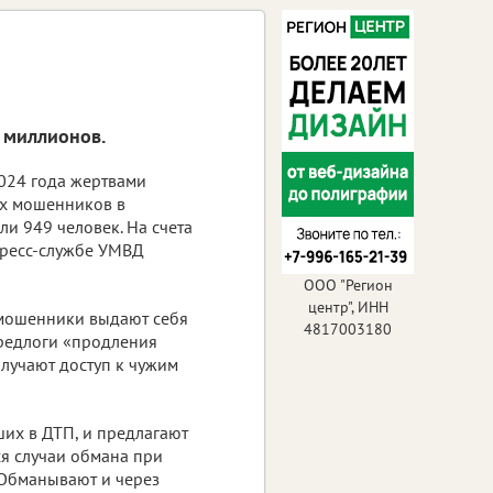
 миллионов.
024 года жертвами
ых мошенников в
ли 949 человек. На счета
пресс-службе УМВД
ООО "Регион
центр", ИНН
а мошенники выдают себя
4817003180
предлоги «продления
лучают доступ к чужим
ших в ДТП, и предлагают
ся случаи обмана при
 Обманывают и через