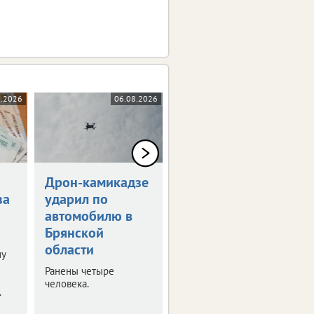
8.2026
06.08.2026
05.08.2026
Дрон-камикадзе
Брянец получит
за
ударил по
1,5 млн рублей
автомобилю в
за потерянную
Брянской
ногу
области
ну
Мужчина стал жертвой
несчастного случая на
Ранены четыре
производстве.
человека.
.