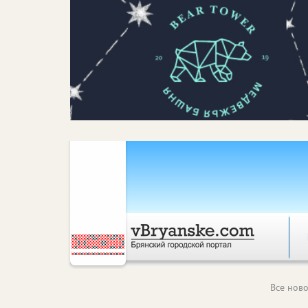
Все ново