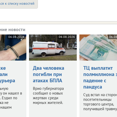
ся к списку новостей
ние новости
06.08.2026
06.08.2026
06.0
ске
Два человека
ТЦ выплатит
али
погибли при
полмиллиона 
урьера
атаках БПЛА
падение с
пандуса
ьную
Врио губернатора
у он нашел в
сообщил о новых
Суд встал на сторо
. Ездил по
жертвах среди
посетительницы
ка не
мирных жителей.
торгового центра,
в нашем
получившей травму