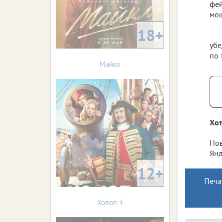
фей
мош
18+
убе
по 
Майкл
Хот
Нов
Янд
12+
Печа
Холоп 3