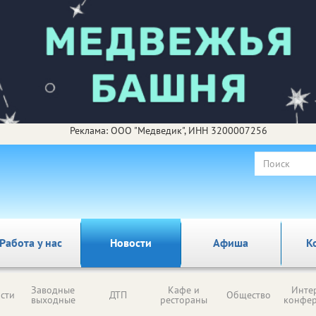
Реклама: ООО "Медведик", ИНН 3200007256
Работа у нас
Новости
Афиша
К
Заводные
Кафе и
Инте
сти
ДТП
Общество
выходные
рестораны
конфе