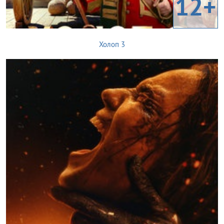
12+
Холоп 3