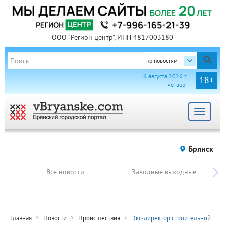
ООО "Регион центр", ИНН 4817003180
по новостям
6 августа 2026 г.
18+
четверг
Toggle
navigat
Брянск
Все новости
Заводные выходные
Главная
Новости
Происшествия
Экс-директор строительной