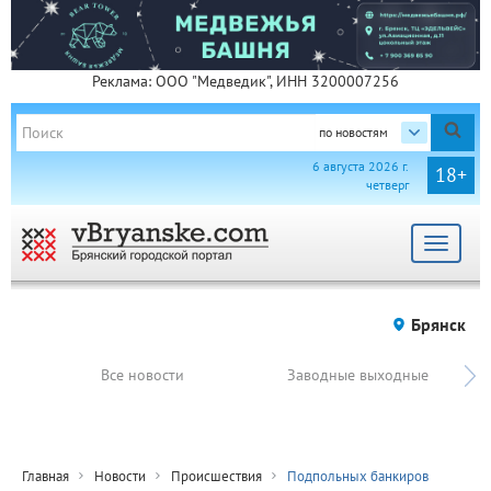
Реклама: ООО "Медведик", ИНН 3200007256
по новостям
6 августа 2026 г.
18+
четверг
Toggle
navigat
Брянск
Все новости
Заводные выходные
Главная
Новости
Происшествия
Подпольных банкиров