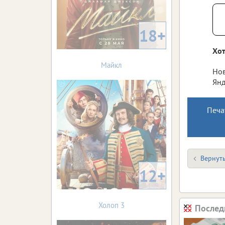
18+
Хот
Майкл
Нов
Янд
Печа
Вернуть
12+
Холоп 3
Послед