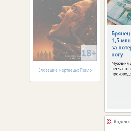
Брянец
1,5 млн
за пот
18+
ногу
Мужчина 
несчастно
Зловещие мертвецы: Пекло
производс
Яндекс