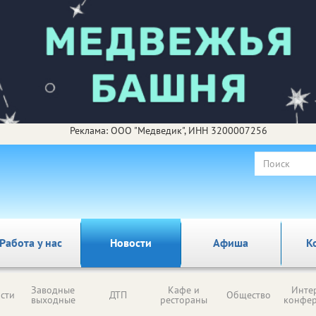
Реклама: ООО "Медведик", ИНН 3200007256
Работа у нас
Новости
Афиша
К
Заводные
Кафе и
Инте
сти
ДТП
Общество
выходные
рестораны
конфе