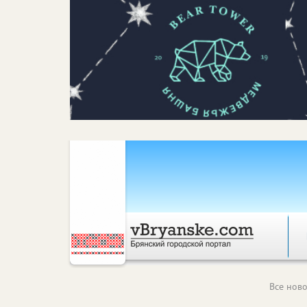
Все ново