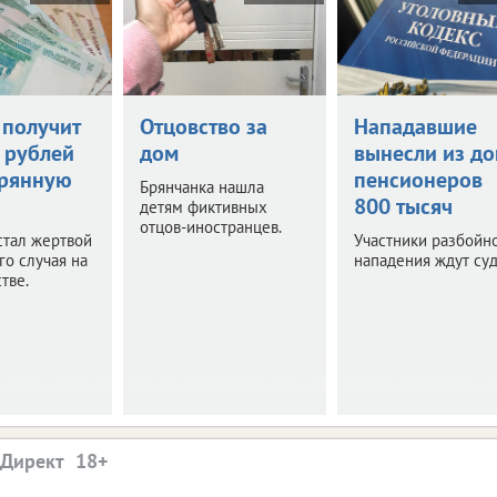
 получит
Отцовство за
Нападавшие
 рублей
дом
вынесли из д
ерянную
пенсионеров
Брянчанка нашла
800 тысяч
детям фиктивных
отцов-иностранцев.
стал жертвой
Участники разбойн
го случая на
нападения ждут суд
тве.
.Директ