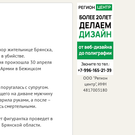
вор жительнице Брянска,
в убийстве.
ия произошла 30 апреля
й Армии в Бежицком
ООО "Регион
центр", ИНН
оругалась с супругом.
4817003180
щего на диване мужчину
арила руками, а после –
сь смертельными.
т фигурантка проведет в
 Брянской области.