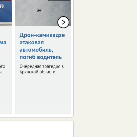
Дрон-камикадзе
Брянец
ома
атаковал
инвестировал в
автомобиль,
мошенников 700
погиб водитель
тысяч
ого
Очередная трагедия в
Погоня за мнимой
а.
Брянской области.
прибылью оказалась
сильнее здравого
смысла.