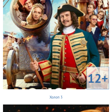
12+
Холоп 3