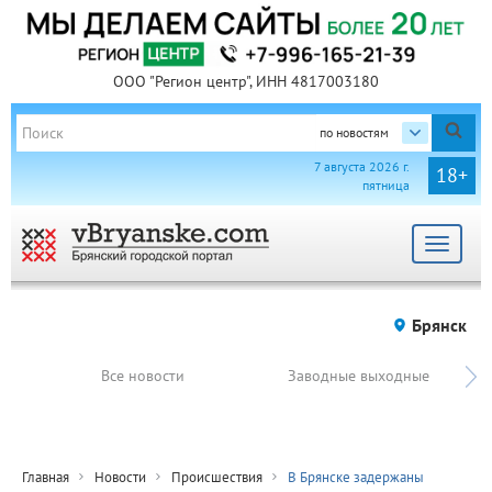
ООО "Регион центр", ИНН 4817003180
по новостям
7 августа 2026 г.
18+
пятница
Toggle
navigat
Брянск
Все новости
Заводные выходные
Главная
Новости
Происшествия
В Брянске задержаны