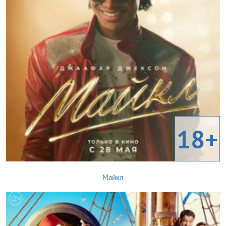
18+
Майкл