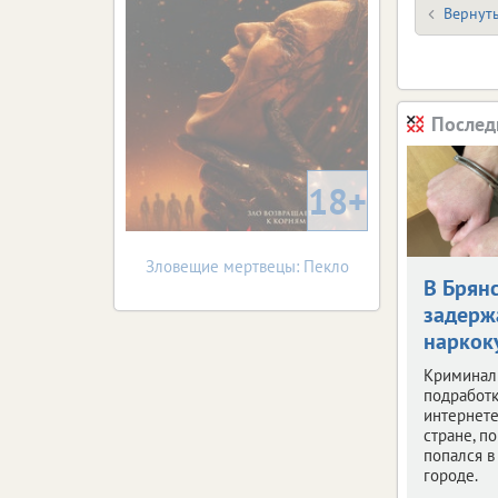
Вернуть
Послед
18+
Зловещие мертвецы: Пекло
В Брян
задерж
наркок
Криминал
подработк
интернете
стране, по
попался 
городе.