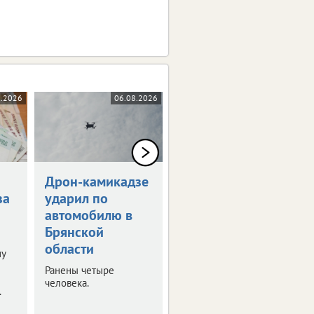
8.2026
06.08.2026
05.08.2026
Дрон-камикадзе
Брянец получит
за
ударил по
1,5 млн рублей
автомобилю в
за потерянную
Брянской
ногу
области
ну
Мужчина стал жертвой
несчастного случая на
Ранены четыре
производстве.
человека.
.