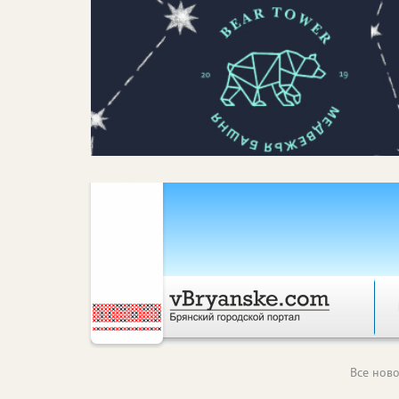
Все ново