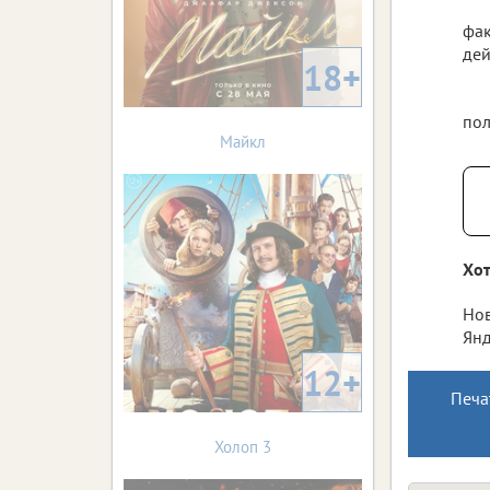
фак
дей
18+
пол
Майкл
Хот
Нов
Янд
12+
Печа
Холоп 3