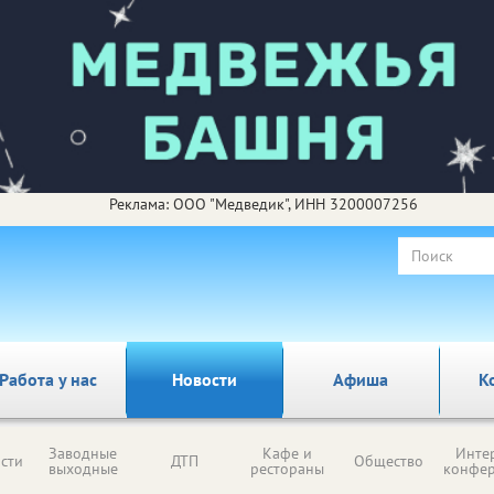
Реклама: ООО "Медведик", ИНН 3200007256
Работа у нас
Новости
Афиша
К
Заводные
Кафе и
Инте
сти
ДТП
Общество
выходные
рестораны
конфе