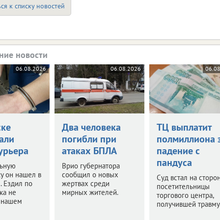
ся к списку новостей
ние новости
06.08.2026
06.08.2026
06.0
ске
Два человека
ТЦ выплатит
али
погибли при
полмиллиона 
урьера
атаках БПЛА
падение с
пандуса
ьную
Врио губернатора
у он нашел в
сообщил о новых
Суд встал на сторо
. Ездил по
жертвах среди
посетительницы
ка не
мирных жителей.
торгового центра,
в нашем
получившей травму